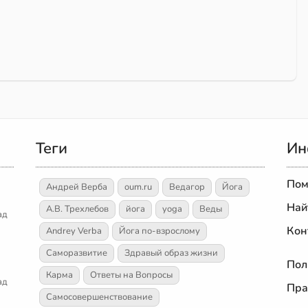
Теги
Ин
Пом
Андрей Верба
oum.ru
Ведагор
Йога
Най
А.В. Трехлебов
йога
yoga
Веды
ад
Кон
Andrey Verba
Йога по-взрослому
Саморазвитие
Здравый образ жизни
Пол
Карма
Ответы на Вопросы
ад
Пра
Самосовершенствование