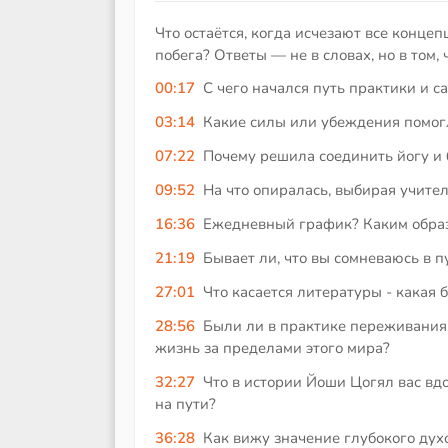
Что остаётся, когда исчезают все конце
побега? Ответы — не в словах, но в том, 
00:17
С чего начался путь практики и с
03:14
Какие силы или убеждения помогл
07:22
Почему решила соединить йогу и
09:52
На что опиралась, выбирая учите
16:36
Ежедневный график? Каким образ
21:19
Бывает ли, что вы сомневаюсь в п
27:01
Что касается литературы - какая 
28:56
Были ли в практике переживания,
жизнь за пределами этого мира?
32:27
Что в истории Йоши Цогял вас вд
на пути?
36:28
Как вижу значение глубокого дух