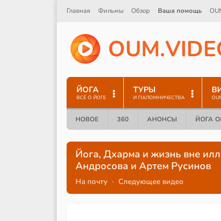
Главная
Фильмы
Обзор
Ваша помощь
OU
O
U
M
.
V
I
D
E
ЙОГА
ТУРЫ
В
ВСЁ О ЙОГЕ
И ПАЛОМНИЧЕСТВА
OU
НОВОЕ
360
АНОНСЫ
ЙОГА 
Йога, Дхарма и жизнь вне ил
Андросова и Артем Русинов
На почту
·
Следующее видео