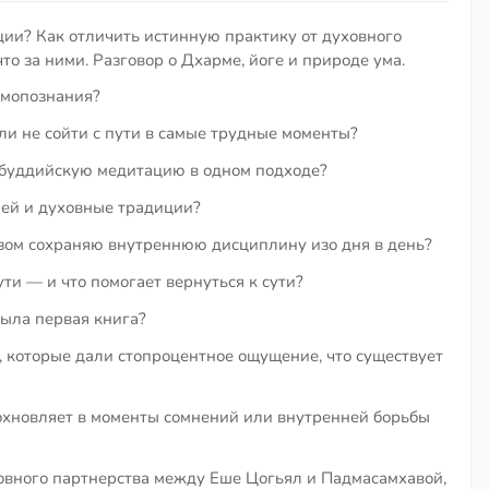
пции? Как отличить истинную практику от духовного
что за ними. Разговор о Дхарме, йоге и природе ума.
амопознания?
и не сойти с пути в самые трудные моменты?
 буддийскую медитацию в одном подходе?
лей и духовные традиции?
ом сохраняю внутреннюю дисциплину изо дня в день?
ути — и что помогает вернуться к сути?
была первая книга?
 которые дали стопроцентное ощущение, что существует
охновляет в моменты сомнений или внутренней борьбы
овного партнерства между Еше Цогьял и Падмасамхавой,