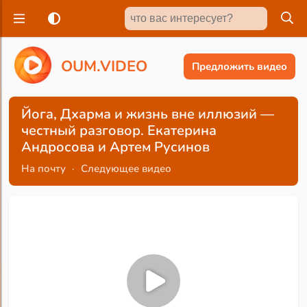
O
U
M
.
V
I
D
E
O
Предложить видео
Йога, Дхарма и жизнь вне иллюзий —
честный разговор. Екатерина
Андросова и Артем Русинов
На почту
·
Следующее видео