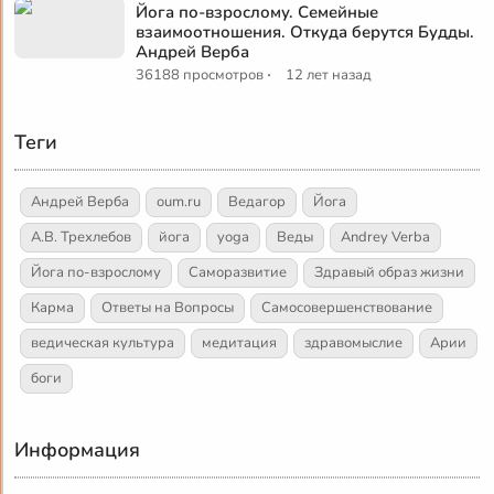
Йога по-взрослому. Семейные
взаимоотношения. Откуда берутся Будды.
Андрей Верба
·
36188 просмотров
12 лет назад
Теги
Андрей Верба
oum.ru
Ведагор
Йога
А.В. Трехлебов
йога
yoga
Веды
Andrey Verba
Йога по-взрослому
Саморазвитие
Здравый образ жизни
Карма
Ответы на Вопросы
Самосовершенствование
ведическая культура
медитация
здравомыслие
Арии
боги
Информация