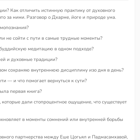
пции? Как отличить истинную практику от духовного
что за ними. Разговор о Дхарме, йоге и природе ума.
амопознания?
и не сойти с пути в самые трудные моменты?
 буддийскую медитацию в одном подходе?
лей и духовные традиции?
ом сохраняю внутреннюю дисциплину изо дня в день?
ути — и что помогает вернуться к сути?
была первая книга?
 которые дали стопроцентное ощущение, что существует
охновляет в моменты сомнений или внутренней борьбы
овного партнерства между Еше Цогьял и Падмасамхавой,