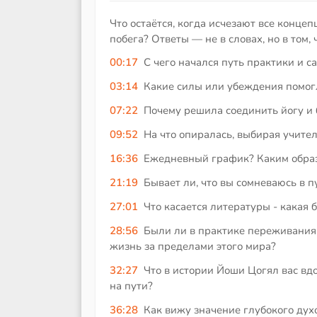
Что остаётся, когда исчезают все конце
побега? Ответы — не в словах, но в том, 
00:17
С чего начался путь практики и с
03:14
Какие силы или убеждения помогл
07:22
Почему решила соединить йогу и
09:52
На что опиралась, выбирая учите
16:36
Ежедневный график? Каким образ
21:19
Бывает ли, что вы сомневаюсь в п
27:01
Что касается литературы - какая 
28:56
Были ли в практике переживания,
жизнь за пределами этого мира?
32:27
Что в истории Йоши Цогял вас вд
на пути?
36:28
Как вижу значение глубокого дух