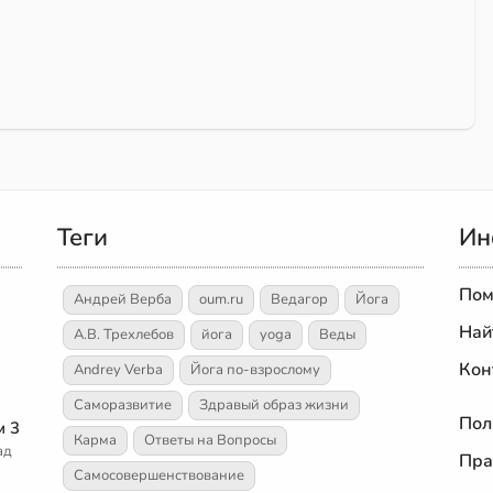
Теги
Ин
Пом
Андрей Верба
oum.ru
Ведагор
Йога
Най
А.В. Трехлебов
йога
yoga
Веды
Кон
Andrey Verba
Йога по-взрослому
Саморазвитие
Здравый образ жизни
Пол
м 3
Карма
Ответы на Вопросы
ад
Пра
Самосовершенствование