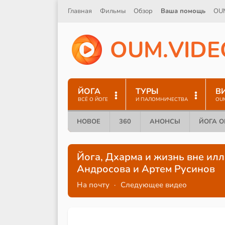
Главная
Фильмы
Обзор
Ваша помощь
OU
O
U
M
.
V
I
D
E
ЙОГА
ТУРЫ
В
ВСЁ О ЙОГЕ
И ПАЛОМНИЧЕСТВА
OU
НОВОЕ
360
АНОНСЫ
ЙОГА 
Йога, Дхарма и жизнь вне ил
Андросова и Артем Русинов
На почту
·
Следующее видео