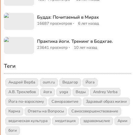
Будда: Почитаемый в Мирах
·
16687 просмотров
6 лет назад
Практика йоги. Тренинг в Бодхгае.
·
23641 просмотр
10 лет назад
Теги
Андрей Верба
oum.ru
Ведагор
Йога
А.В. Трехлебов
йога
yoga
Веды
Andrey Verba
Йога по-взрослому
Саморазвитие
Здравый образ жизни
Карма
Ответы на Вопросы
Самосовершенствование
ведическая культура
медитация
здравомыслие
Арии
боги