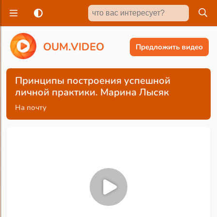
O
U
M
.
V
I
D
E
O
Предложить видео
Принципы построения успешной
личной практики. Марина Лысяк
На почту