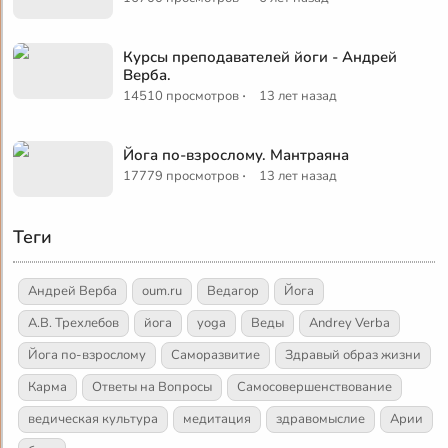
Курсы преподавателей йоги - Андрей
Верба.
·
14510 просмотров
13 лет назад
Йога по-взрослому. Мантраяна
·
17779 просмотров
13 лет назад
Теги
Андрей Верба
oum.ru
Ведагор
Йога
А.В. Трехлебов
йога
yoga
Веды
Andrey Verba
Йога по-взрослому
Саморазвитие
Здравый образ жизни
Карма
Ответы на Вопросы
Самосовершенствование
ведическая культура
медитация
здравомыслие
Арии