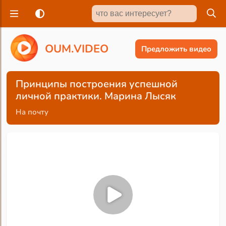
O
U
M
.
V
I
D
E
O
Предложить видео
Принципы построения успешной
личной практики. Марина Лысяк
На почту