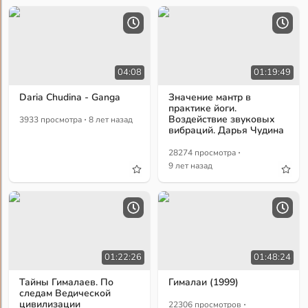
04:08
01:19:49
Daria Chudina - Ganga
Значение мантр в
практике йоги.
·
Воздействие звуковых
3933 просмотра
8 лет назад
вибраций. Дарья Чудина
·
28274 просмотра
9 лет назад
01:22:26
01:48:24
Тайны Гималаев. По
Гималаи (1999)
следам Ведической
·
цивилизации
22306 просмотров