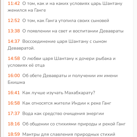
11:42
О том, как и на каких условиях царь Шантану
женился на Ганге
12:52
О том, как Ганга утопила своих сыновей
13:38
О появлении на свет и воспитании Девавраты
14:37
Воссоединение царя Шантану с сыном
Девавратой.
14:58
О любви царя Шантану к дочери рыбака и
условиях её отца
16:00
Об обете Девавраты и получении им имени
Бхишма
16:41
Как лучше изучать Махабхарату?
16:58
Как относятся жители Индии к реке Ганг
17:37
Вода как средство очищения энергии
18:16
Об общении со стихиями природы и рекой Ганг
18:59
Мантры для славления природных стихий