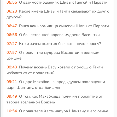
05:55
О взаимоотношениях Шивы с Гангой и Парвати
06:23
Какие имена Шивы и Ганги связывают их друг с
другом?
06:47
Ганга как кормилица сыновей Шивы от Парвати
06:56
О божественной корове мудреца Васиштхи
07:27
Кто и зачем похитил божественную корову?
07:57
О проклятии мудреца Васиштхи и великом
Бхишме
08:43
Почему восемь Васу хотели с помощью Ганги
избавиться от проклятия?
09:21
О царе Махабхише, предыдущем воплощении
царя Шантану, отца Бхишмы
09:49
О том, как Махабхиша получил проклятие от
творца вселенной Брахмы
10:54
О правителе Хастинапура Шантану и его семье