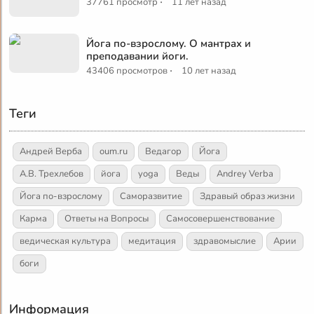
·
37761 просмотр
11 лет назад
Йога по-взрослому. О мантрах и
преподавании йоги.
·
43406 просмотров
10 лет назад
Теги
Андрей Верба
oum.ru
Ведагор
Йога
А.В. Трехлебов
йога
yoga
Веды
Andrey Verba
Йога по-взрослому
Саморазвитие
Здравый образ жизни
Карма
Ответы на Вопросы
Самосовершенствование
ведическая культура
медитация
здравомыслие
Арии
боги
Информация