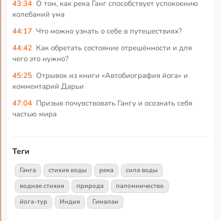
43:34
О том, как река Ганг способствует успокоению
колебаний ума
44:17
Что можно узнать о себе в путешествиях?
44:42
Как обретать состояние отрешённости и для
чего это нужно?
45:25
Отрывок из книги «Автобиография йога» и
комментарий Дарьи
47:04
Призыв почувствовать Гангу и осознать себя
частью мира
Теги
Ганга
стихия воды
река
сила воды
водная стихия
природа
паломничество
йога-тур
Индия
Гималаи