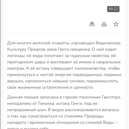
48:22
Для многих жителей планеты, изучающих Ведическую
Культуру Предков, река Ганга священна. О ней ходят
легенды, её воды почитают за чудесные свойства, ей
приподносят дары и воспевают её имена в сакральных
мантрах. К её истоку совершают паломничества, чтобы
прикоснуться к чистой энергии первозданных ледяных
вершин, наполниться новыми силами, переосмыслить
свои жизненные устремления и ценности.
Данная лекция записана в горном поселении Ганготри,
неподалеку от Гомукха, истока Ганги, под ее
непрерывный шум. В видео рассматриваются вопросы
о том, как сонастроиться со стихиями Природы,
наладить гармоничные отношения со стихией Воды –
вовне и внутри себя.