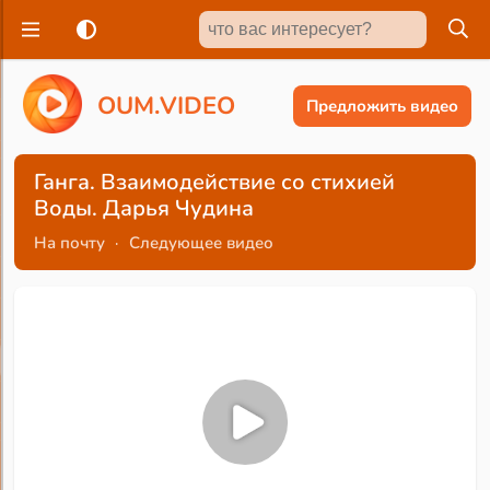
O
U
M
.
V
I
D
E
O
Предложить видео
Ганга. Взаимодействие со стихией
Воды. Дарья Чудина
На почту
·
Следующее видео