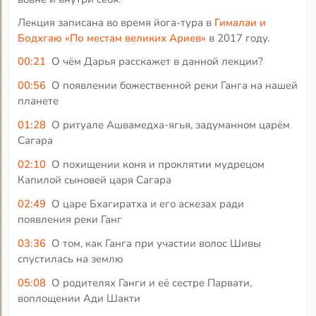
Лекция записана во время йога-тура в
Гималаи и
Бодхгаю «По местам великих Ариев»
в 2017 году.
00:21
О чём Дарья расскажет в данной лекции?
00:56
О появлении божественной реки Ганга на нашей
планете
01:28
О ритуале Ашвамедха-ягья, задуманном царём
Сагара
02:10
О похищении коня и проклятии мудрецом
Капилой сыновей царя Сагара
02:49
О царе Бхагиратха и его аскезах ради
появления реки Ганг
03:36
О том, как Ганга при участии волос Шивы
спустилась на землю
05:08
О родителях Ганги и её сестре Парвати,
воплощении Ади Шакти