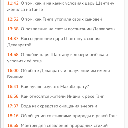
11:42
О том, как и на каких условиях царь Шантану
женился на Ганге
12:52
О том, как Ганга утопила своих сыновей
13:38
О появлении на свет и воспитании Девавраты
14:37
Воссоединение царя Шантану с сыном
Девавратой.
14:58
О любви царя Шантану к дочери рыбака и
условиях её отца
16:00
Об обете Девавраты и получении им имени
Бхишма
16:41
Как лучше изучать Махабхарату?
16:58
Как относятся жители Индии к реке Ганг
17:37
Вода как средство очищения энергии
18:16
Об общении со стихиями природы и рекой Ганг
18:59
Мантры для славления природных стихий