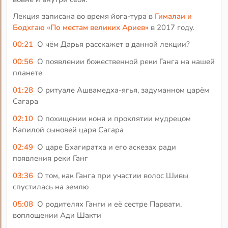
Лекция записана во время йога-тура в
Гималаи и
Бодхгаю «По местам великих Ариев»
в 2017 году.
00:21
О чём Дарья расскажет в данной лекции?
00:56
О появлении божественной реки Ганга на нашей
планете
01:28
О ритуале Ашвамедха-ягья, задуманном царём
Сагара
02:10
О похищении коня и проклятии мудрецом
Капилой сыновей царя Сагара
02:49
О царе Бхагиратха и его аскезах ради
появления реки Ганг
03:36
О том, как Ганга при участии волос Шивы
спустилась на землю
05:08
О родителях Ганги и её сестре Парвати,
воплощении Ади Шакти