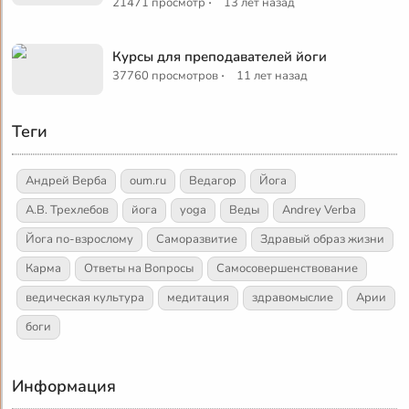
·
21471 просмотр
13 лет назад
Курсы для преподавателей йоги
·
37760 просмотров
11 лет назад
Теги
Андрей Верба
oum.ru
Ведагор
Йога
А.В. Трехлебов
йога
yoga
Веды
Andrey Verba
Йога по-взрослому
Саморазвитие
Здравый образ жизни
Карма
Ответы на Вопросы
Самосовершенствование
ведическая культура
медитация
здравомыслие
Арии
боги
Информация