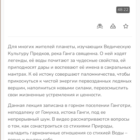
48:22
Для многих жителей планеты, изучающих Ведическую
Культуру Предков, река Ганга священна. О ней ходят
легенды, её воды почитают за чудесные свойства, ей
приподносят дары и воспевают её имена в сакральных
мантрах. К её истоку совершают паломничества, чтобы
прикоснуться к чистой энергии первозданных ледяных
вершин, наполниться новыми силами, переосмыслить
свои жизненные устремления и ценности.
Данная лекция записана в горном поселении Ганготри,
неподалеку от Гомукха, истока Ганги, под ее
непрерывный шум. В видео рассматриваются вопросы
о том, как сонастроиться со стихиями Природы,
наладить гармоничные отношения со стихией Воды –
вовне и внутри себя.