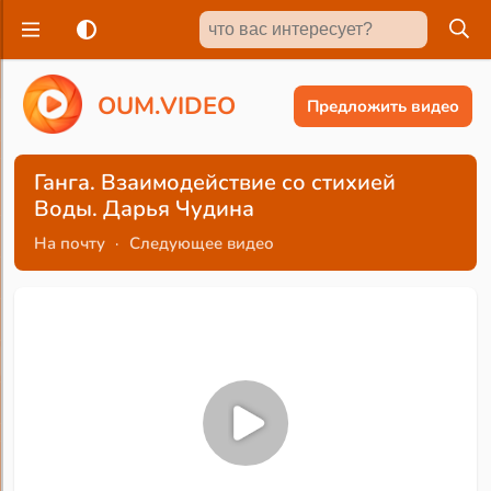
O
U
M
.
V
I
D
E
O
Предложить видео
Ганга. Взаимодействие со стихией
Воды. Дарья Чудина
На почту
·
Следующее видео