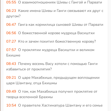
05:55
О взаимоотношениях Шивы с Гангой и Парвати
06:23
Какие имена Шивы и Ганги связывают их друг с
другом?
06:47
Ганга как кормилица сыновей Шивы от Парвати
06:56
О божественной корове мудреца Васиштхи
07:27
Кто и зачем похитил божественную корову?
07:57
О проклятии мудреца Васиштхи и великом
Бхишме
08:43
Почему восемь Васу хотели с помощью Ганги
избавиться от проклятия?
09:21
О царе Махабхише, предыдущем воплощении
царя Шантану, отца Бхишмы
09:49
О том, как Махабхиша получил проклятие от
творца вселенной Брахмы
10:54
О правителе Хастинапура Шантану и его семье