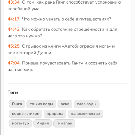
43:34
О том, как река Ганг способствует успокоению
колебаний ума
44:17
Что можно узнать о себе в путешествиях?
44:42
Как обретать состояние отрешённости и для
чего это нужно?
45:25
Отрывок из книги «Автобиография йога» и
комментарий Дарьи
47:04
Призыв почувствовать Гангу и осознать себя
частью мира
Теги
Ганга
стихия воды
река
сила воды
водная стихия
природа
паломничество
йога-тур
Индия
Гималаи