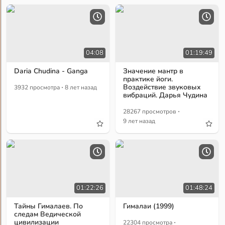
04:08
01:19:49
Daria Chudina - Ganga
Значение мантр в
практике йоги.
·
Воздействие звуковых
3932 просмотра
8 лет назад
вибраций. Дарья Чудина
·
28267 просмотров
9 лет назад
01:22:26
01:48:24
Тайны Гималаев. По
Гималаи (1999)
следам Ведической
·
цивилизации
22304 просмотра