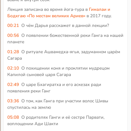
Лекция записана во время йога-тура в
Гималаи и
Бодхгаю «По местам великих Ариев»
в 2017 году.
00:21
О чём Дарья расскажет в данной лекции?
00:56
О появлении божественной реки Ганга на нашей
планете
01:28
О ритуале Ашвамедха-ягья, задуманном царём
Сагара
02:10
О похищении коня и проклятии мудрецом
Капилой сыновей царя Сагара
02:49
О царе Бхагиратха и его аскезах ради
появления реки Ганг
03:36
О том, как Ганга при участии волос Шивы
спустилась на землю
05:08
О родителях Ганги и её сестре Парвати,
воплощении Ади Шакти