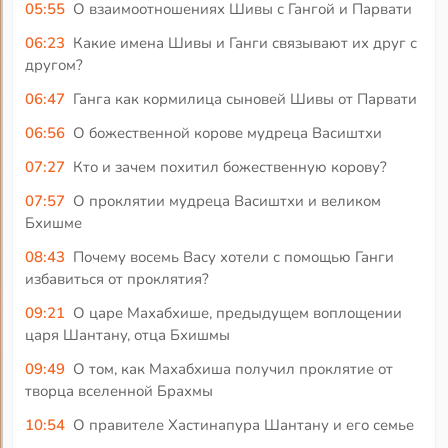
05:55
О взаимоотношениях Шивы с Гангой и Парвати
06:23
Какие имена Шивы и Ганги связывают их друг с
другом?
06:47
Ганга как кормилица сыновей Шивы от Парвати
06:56
О божественной корове мудреца Васиштхи
07:27
Кто и зачем похитил божественную корову?
07:57
О проклятии мудреца Васиштхи и великом
Бхишме
08:43
Почему восемь Васу хотели с помощью Ганги
избавиться от проклятия?
09:21
О царе Махабхише, предыдущем воплощении
царя Шантану, отца Бхишмы
09:49
О том, как Махабхиша получил проклятие от
творца вселенной Брахмы
10:54
О правителе Хастинапура Шантану и его семье