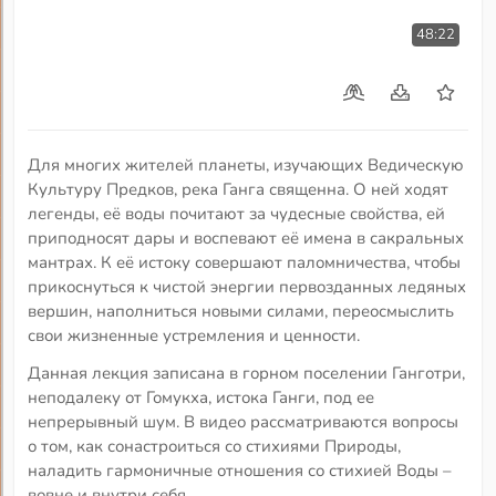
48:22
Для многих жителей планеты, изучающих Ведическую
Культуру Предков, река Ганга священна. О ней ходят
легенды, её воды почитают за чудесные свойства, ей
приподносят дары и воспевают её имена в сакральных
мантрах. К её истоку совершают паломничества, чтобы
прикоснуться к чистой энергии первозданных ледяных
вершин, наполниться новыми силами, переосмыслить
свои жизненные устремления и ценности.
Данная лекция записана в горном поселении Ганготри,
неподалеку от Гомукха, истока Ганги, под ее
непрерывный шум. В видео рассматриваются вопросы
о том, как сонастроиться со стихиями Природы,
наладить гармоничные отношения со стихией Воды –
вовне и внутри себя.