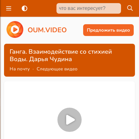
O
U
M
.
V
I
D
E
O
Предложить видео
Ганга. Взаимодействие со стихией
Воды. Дарья Чудина
На почту
·
Следующее видео