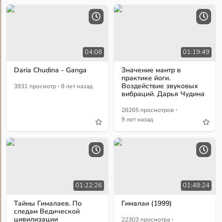
04:08
01:19:49
Daria Chudina - Ganga
Значение мантр в
практике йоги.
·
Воздействие звуковых
3931 просмотр
8 лет назад
вибраций. Дарья Чудина
·
28265 просмотров
9 лет назад
01:22:26
01:48:24
Тайны Гималаев. По
Гималаи (1999)
следам Ведической
·
цивилизации
22303 просмотра