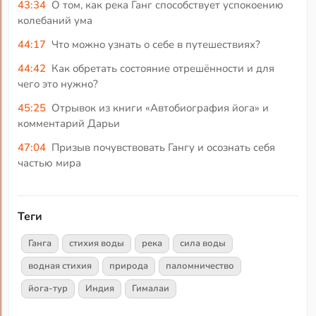
43:34
О том, как река Ганг способствует успокоению
колебаний ума
44:17
Что можно узнать о себе в путешествиях?
44:42
Как обретать состояние отрешённости и для
чего это нужно?
45:25
Отрывок из книги «Автобиография йога» и
комментарий Дарьи
47:04
Призыв почувствовать Гангу и осознать себя
частью мира
Теги
Ганга
стихия воды
река
сила воды
водная стихия
природа
паломничество
йога-тур
Индия
Гималаи