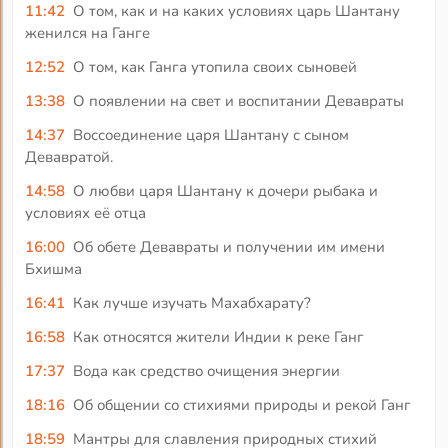
11:42
О том, как и на каких условиях царь Шантану
женился на Ганге
12:52
О том, как Ганга утопила своих сыновей
13:38
О появлении на свет и воспитании Девавраты
14:37
Воссоединение царя Шантану с сыном
Девавратой.
14:58
О любви царя Шантану к дочери рыбака и
условиях её отца
16:00
Об обете Девавраты и получении им имени
Бхишма
16:41
Как лучше изучать Махабхарату?
16:58
Как относятся жители Индии к реке Ганг
17:37
Вода как средство очищения энергии
18:16
Об общении со стихиями природы и рекой Ганг
18:59
Мантры для славления природных стихий