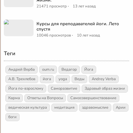
жизни.
·
21471 просмотр
13 лет назад
Курсы для преподавателей йоги. Лето
спустя
·
10046 просмотров
10 лет назад
Теги
Андрей Верба
oum.ru
Ведагор
Йога
А.В. Трехлебов
йога
yoga
Веды
Andrey Verba
Йога по-взрослому
Саморазвитие
Здравый образ жизни
Карма
Ответы на Вопросы
Самосовершенствование
ведическая культура
медитация
здравомыслие
Арии
боги