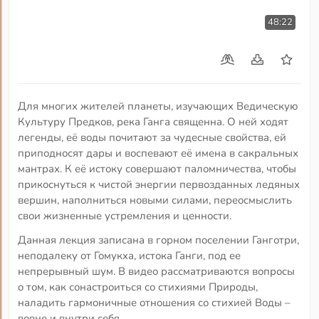
48:22
Для многих жителей планеты, изучающих Ведическую
Культуру Предков, река Ганга священна. О ней ходят
легенды, её воды почитают за чудесные свойства, ей
приподносят дары и воспевают её имена в сакральных
мантрах. К её истоку совершают паломничества, чтобы
прикоснуться к чистой энергии первозданных ледяных
вершин, наполниться новыми силами, переосмыслить
свои жизненные устремления и ценности.
Данная лекция записана в горном поселении Ганготри,
неподалеку от Гомукха, истока Ганги, под ее
непрерывный шум. В видео рассматриваются вопросы
о том, как сонастроиться со стихиями Природы,
наладить гармоничные отношения со стихией Воды –
вовне и внутри себя.