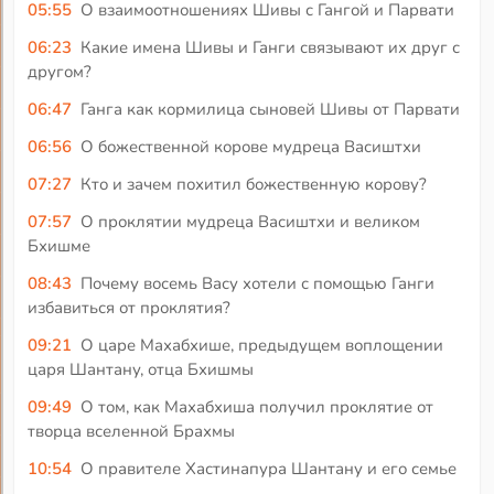
05:55
О взаимоотношениях Шивы с Гангой и Парвати
06:23
Какие имена Шивы и Ганги связывают их друг с
другом?
06:47
Ганга как кормилица сыновей Шивы от Парвати
06:56
О божественной корове мудреца Васиштхи
07:27
Кто и зачем похитил божественную корову?
07:57
О проклятии мудреца Васиштхи и великом
Бхишме
08:43
Почему восемь Васу хотели с помощью Ганги
избавиться от проклятия?
09:21
О царе Махабхише, предыдущем воплощении
царя Шантану, отца Бхишмы
09:49
О том, как Махабхиша получил проклятие от
творца вселенной Брахмы
10:54
О правителе Хастинапура Шантану и его семье