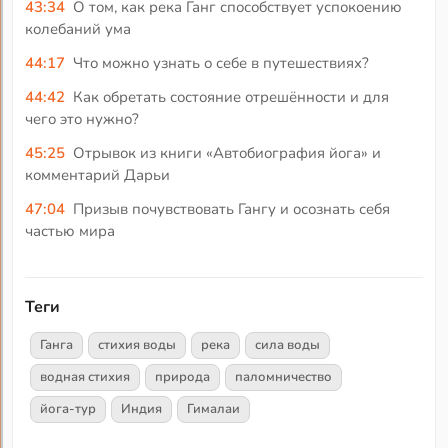
43:34
О том, как река Ганг способствует успокоению
колебаний ума
44:17
Что можно узнать о себе в путешествиях?
44:42
Как обретать состояние отрешённости и для
чего это нужно?
45:25
Отрывок из книги «Автобиография йога» и
комментарий Дарьи
47:04
Призыв почувствовать Гангу и осознать себя
частью мира
Теги
Ганга
стихия воды
река
сила воды
водная стихия
природа
паломничество
йога-тур
Индия
Гималаи