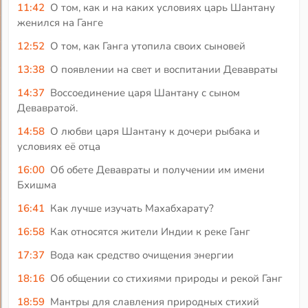
11:42
О том, как и на каких условиях царь Шантану
женился на Ганге
12:52
О том, как Ганга утопила своих сыновей
13:38
О появлении на свет и воспитании Девавраты
14:37
Воссоединение царя Шантану с сыном
Девавратой.
14:58
О любви царя Шантану к дочери рыбака и
условиях её отца
16:00
Об обете Девавраты и получении им имени
Бхишма
16:41
Как лучше изучать Махабхарату?
16:58
Как относятся жители Индии к реке Ганг
17:37
Вода как средство очищения энергии
18:16
Об общении со стихиями природы и рекой Ганг
18:59
Мантры для славления природных стихий