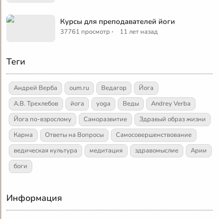
Курсы для преподавателей йоги
·
37761 просмотр
11 лет назад
Теги
Андрей Верба
oum.ru
Ведагор
Йога
А.В. Трехлебов
йога
yoga
Веды
Andrey Verba
Йога по-взрослому
Саморазвитие
Здравый образ жизни
Карма
Ответы на Вопросы
Самосовершенствование
ведическая культура
медитация
здравомыслие
Арии
боги
Информация