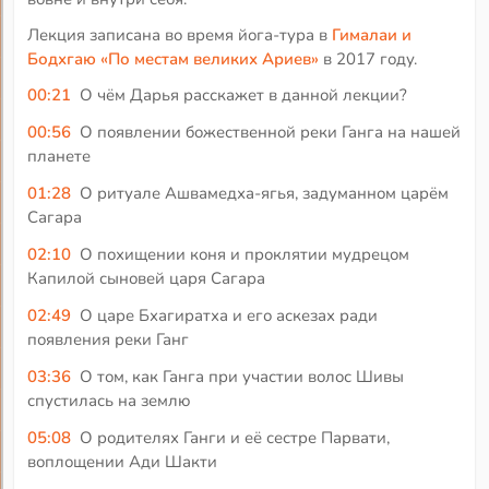
Лекция записана во время йога-тура в
Гималаи и
Бодхгаю «По местам великих Ариев»
в 2017 году.
00:21
О чём Дарья расскажет в данной лекции?
00:56
О появлении божественной реки Ганга на нашей
планете
01:28
О ритуале Ашвамедха-ягья, задуманном царём
Сагара
02:10
О похищении коня и проклятии мудрецом
Капилой сыновей царя Сагара
02:49
О царе Бхагиратха и его аскезах ради
появления реки Ганг
03:36
О том, как Ганга при участии волос Шивы
спустилась на землю
05:08
О родителях Ганги и её сестре Парвати,
воплощении Ади Шакти