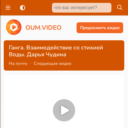
O
U
M
.
V
I
D
E
O
Предложить видео
Ганга. Взаимодействие со стихией
Воды. Дарья Чудина
На почту
·
Следующее видео