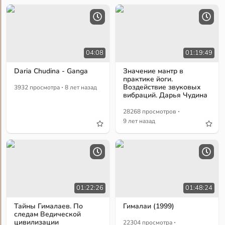
04:08
01:19:49
Daria Chudina - Ganga
Значение мантр в
практике йоги.
·
Воздействие звуковых
3932 просмотра
8 лет назад
вибраций. Дарья Чудина
·
28268 просмотров
9 лет назад
01:22:26
01:48:24
Тайны Гималаев. По
Гималаи (1999)
следам Ведической
·
цивилизации
22304 просмотра