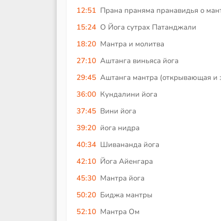
12:51
Прана праняма пранавидья о ман
15:24
О Йога сутрах Патанджали
18:20
Мантра и молитва
27:10
Аштанга виньяса йога
29:45
Аштанга мантра (открывающая и
36:00
Кундалини йога
37:45
Вини йога
39:20
йога нидра
40:34
Шивананда йога
42:10
Йога Айенгара
45:30
Мантра йога
50:20
Биджа мантры
52:10
Мантра Ом