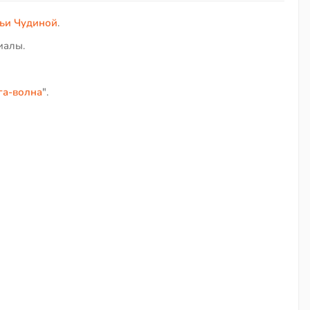
ьи Чудиной
.
иалы.
га-волна
".