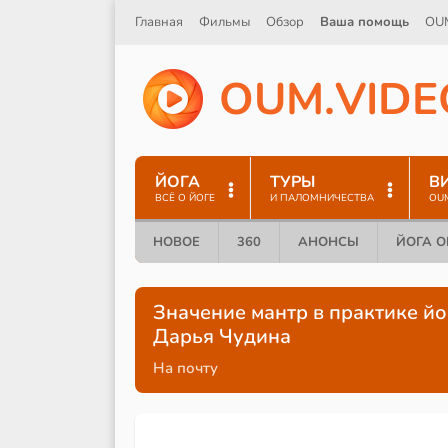
Главная
Фильмы
Обзор
Ваша помощь
OU
O
U
M
.
V
I
D
E
ЙОГА
ТУРЫ
В
ВСЁ О ЙОГЕ
И ПАЛОМНИЧЕСТВА
OU
НОВОЕ
360
АНОНСЫ
ЙОГА 
Значение мантр в практике йо
Дарья Чудина
На почту