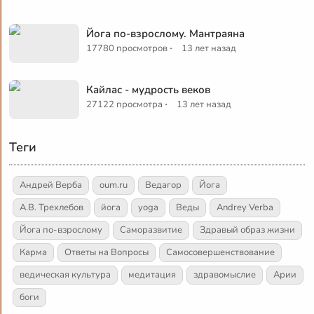
Йога по-взрослому. Мантраяна
·
17780 просмотров
13 лет назад
Кайлас - мудрость веков
·
27122 просмотра
13 лет назад
Теги
Андрей Верба
oum.ru
Ведагор
Йога
А.В. Трехлебов
йога
yoga
Веды
Andrey Verba
Йога по-взрослому
Саморазвитие
Здравый образ жизни
Карма
Ответы на Вопросы
Самосовершенствование
ведическая культура
медитация
здравомыслие
Арии
боги