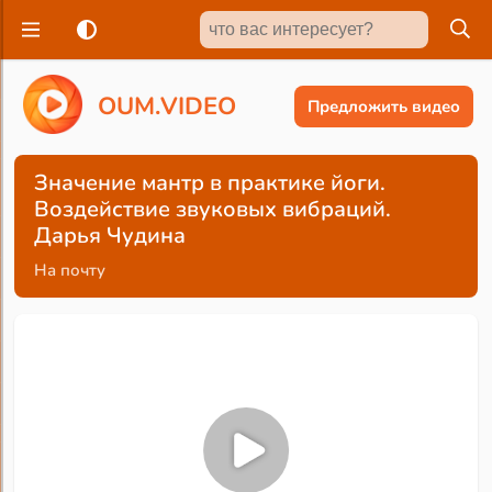
O
U
M
.
V
I
D
E
O
Предложить видео
Значение мантр в практике йоги.
Воздействие звуковых вибраций.
Дарья Чудина
На почту