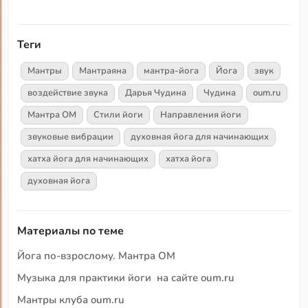
Теги
Мантры
Мантраяна
мантра-йога
Йога
звук
воздействие звука
Дарья Чудина
Чудина
oum.ru
Мантра ОМ
Стили йоги
Направления йоги
звуковые вибрации
духовная йога для начинающих
хатха йога для начинающих
хатха йога
духовная йога
Материалы по теме
Йога по-взрослому. Мантра ОМ
Музыка для практики йоги на сайте oum.ru
Мантры клуба oum.ru