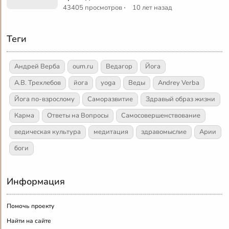
·
43405 просмотров
10 лет назад
Теги
Андрей Верба
oum.ru
Ведагор
Йога
А.В. Трехлебов
йога
yoga
Веды
Andrey Verba
Йога по-взрослому
Саморазвитие
Здравый образ жизни
Карма
Ответы на Вопросы
Самосовершенствование
ведическая культура
медитация
здравомыслие
Арии
боги
Информация
Помочь проекту
Найти на сайте