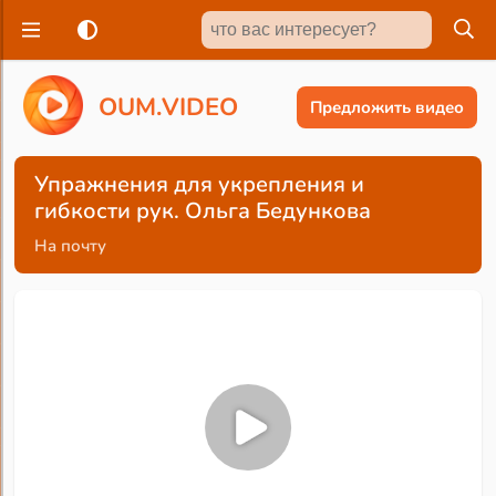
O
U
M
.
V
I
D
E
O
Предложить видео
Упражнения для укрепления и
гибкости рук. Ольга Бедункова
На почту