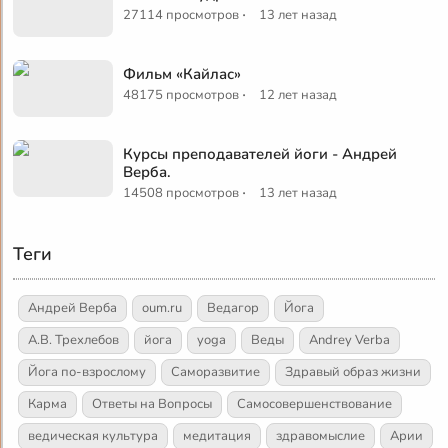
·
27114 просмотров
13 лет назад
Фильм «Кайлас»
·
48175 просмотров
12 лет назад
Курсы преподавателей йоги - Андрей
Верба.
·
14508 просмотров
13 лет назад
Теги
Андрей Верба
oum.ru
Ведагор
Йога
А.В. Трехлебов
йога
yoga
Веды
Andrey Verba
Йога по-взрослому
Саморазвитие
Здравый образ жизни
Карма
Ответы на Вопросы
Самосовершенствование
ведическая культура
медитация
здравомыслие
Арии