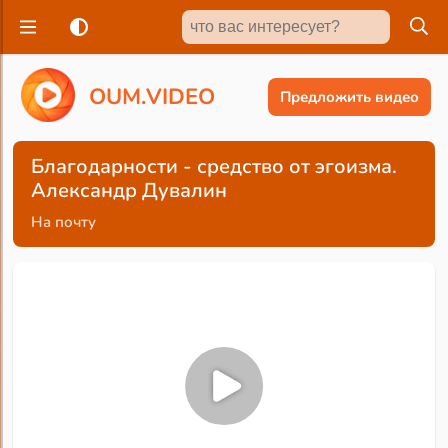
O
U
M
.
V
I
D
E
O
Предложить видео
Благодарности - средство от эгоизма.
Александр Дувалин
На почту