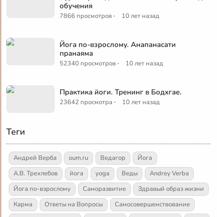
обучения
·
7866 просмотров
10 лет назад
Йога по-взрослому. Анапанасати
пранаяма
·
52340 просмотров
10 лет назад
Практика йоги. Тренинг в Бодхгае.
·
23642 просмотра
10 лет назад
Теги
Андрей Верба
oum.ru
Ведагор
Йога
А.В. Трехлебов
йога
yoga
Веды
Andrey Verba
Йога по-взрослому
Саморазвитие
Здравый образ жизни
Карма
Ответы на Вопросы
Самосовершенствование