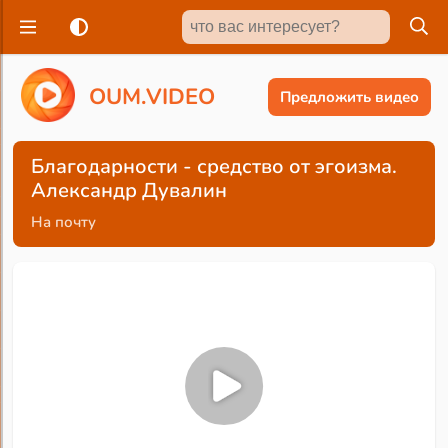
O
U
M
.
V
I
D
E
O
Предложить видео
Благодарности - средство от эгоизма.
Александр Дувалин
На почту