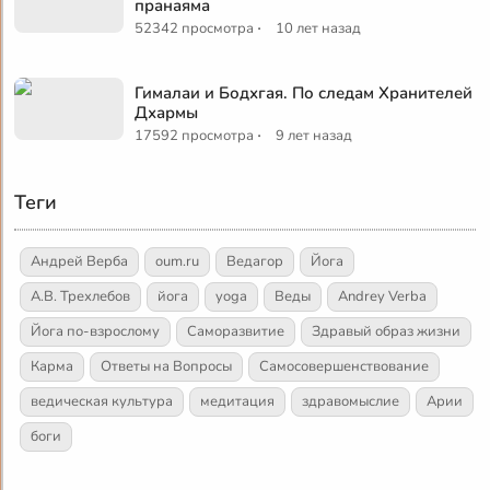
пранаяма
·
52342 просмотра
10 лет назад
Гималаи и Бодхгая. По следам Хранителей
Дхармы
·
17592 просмотра
9 лет назад
Теги
Андрей Верба
oum.ru
Ведагор
Йога
А.В. Трехлебов
йога
yoga
Веды
Andrey Verba
Йога по-взрослому
Саморазвитие
Здравый образ жизни
Карма
Ответы на Вопросы
Самосовершенствование
ведическая культура
медитация
здравомыслие
Арии
боги