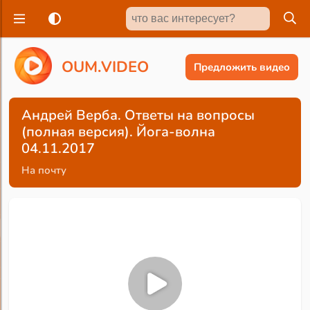
O
U
M
.
V
I
D
E
O
Предложить видео
Андрей Верба. Ответы на вопросы
(полная версия). Йога-волна
04.11.2017
На почту