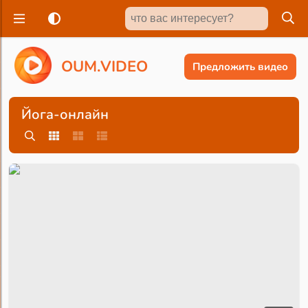
O
U
M
.
V
I
D
E
O
Предложить видео
Йога-онлайн