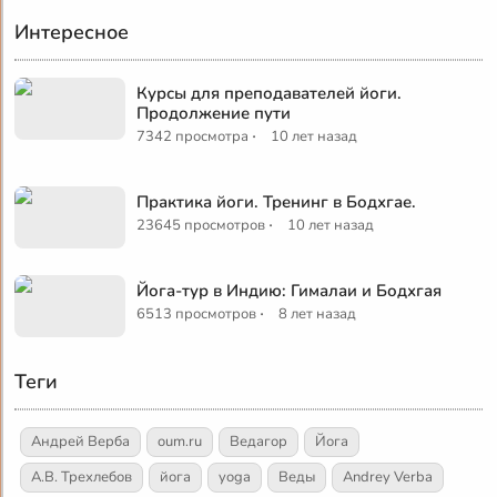
Интересное
Курсы для преподавателей йоги.
Продолжение пути
·
7342 просмотра
10 лет назад
Практика йоги. Тренинг в Бодхгае.
·
23645 просмотров
10 лет назад
Йога-тур в Индию: Гималаи и Бодхгая
·
6513 просмотров
8 лет назад
Теги
Андрей Верба
oum.ru
Ведагор
Йога
А.В. Трехлебов
йога
yoga
Веды
Andrey Verba