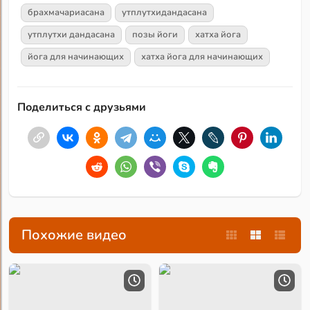
брахмачариасана
утплутхидандасана
утплутхи дандасана
позы йоги
хатха йога
йога для начинающих
хатха йога для начинающих
Поделиться с друзьями
Похожие видео