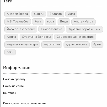
Теги
Андрей Верба
oum.ru
Ведагор
Йога
А.В. Трехлебов
йога
yoga
Веды
Andrey Verba
Йога по-взрослому
Саморазвитие
Здравый образ жизни
Карма
Ответы на Вопросы
Самосовершенствование
ведическая культура
медитация
здравомыслие
Арии
боги
Информация
Помочь проекту
Найти на сайте
Контакты
Пользовательское соглашение