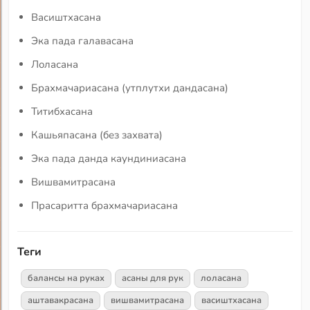
Васиштхасана
Эка пада галавасана
Лоласана
Брахмачариасана (утплутхи дандасана)
Титибхасана
Кашьяпасана (без захвата)
Эка пада данда каундиниасана
Вишвамитрасана
Прасаритта брахмачариасана
Теги
балансы на руках
асаны для рук
лоласана
аштавакрасана
вишвамитрасана
васиштхасана