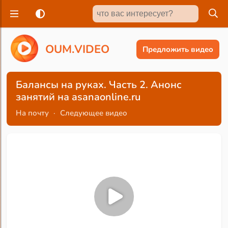
O
U
M
.
V
I
D
E
O
Предложить видео
Балансы на руках. Часть 2. Анонс
занятий на asanaonline.ru
На почту
·
Следующее видео