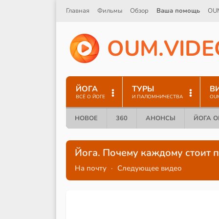
Главная
Фильмы
Обзор
Ваша помощь
OU
O
U
M
.
V
I
D
E
ЙОГА
ТУРЫ
В
ВСЁ О ЙОГЕ
И ПАЛОМНИЧЕСТВА
OU
НОВОЕ
360
АНОНСЫ
ЙОГА 
Йога. Почему каждому стоит 
На почту
·
Следующее видео