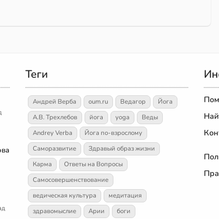
Теги
Ин
Пом
Андрей Верба
oum.ru
Ведагор
Йога
д
Най
А.В. Трехлебов
йога
yoga
Веды
Кон
Andrey Verba
Йога по-взрослому
Саморазвитие
Здравый образ жизни
ова
Пол
Карма
Ответы на Вопросы
Пра
Самосовершенствование
ведическая культура
медитация
ад
здравомыслие
Арии
боги