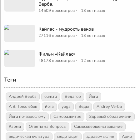
Верба.
·
14509 просмотров
13 лет назад
Кайлас - мудрость веков
·
27116 просмотров
13 лет назад
Фильм «Кайлас»
·
48178 просмотров
12 лет назад
Теги
Андрей Верба
oum.ru
Ведагор
Йога
А.В. Трехлебов
йога
yoga
Веды
Andrey Verba
Йога по-взрослому
Саморазвитие
Здравый образ жизни
Карма
Ответы на Вопросы
Самосовершенствование
ведическая культура
медитация
здравомыслие
Арии