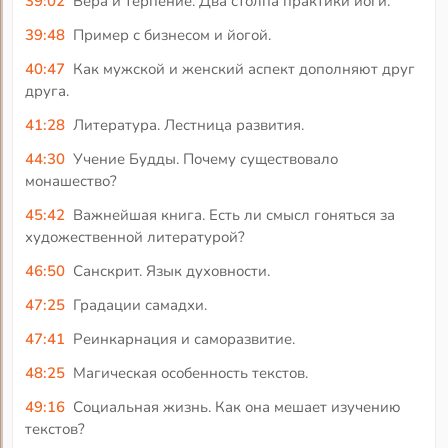
39:02
Вера и терпение. Два столпа практики йоги.
39:48
Пример с бизнесом и йогой.
40:47
Как мужской и женский аспект дополняют друг
друга.
41:28
Литература. Лестница развития.
44:30
Учение Будды. Почему существовало
монашество?
45:42
Важнейшая книга. Есть ли смысл гоняться за
художественной литературой?
46:50
Санскрит. Язык духовности.
47:25
Градации самадхи.
47:41
Реинкарнация и саморазвитие.
48:25
Магическая особенность текстов.
49:16
Социальная жизнь. Как она мешает изучению
текстов?