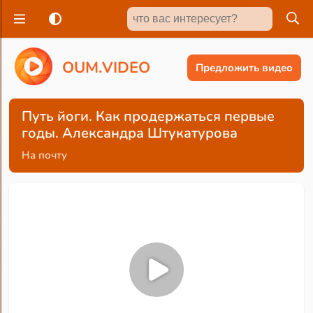
O
U
M
.
V
I
D
E
O
Предложить видео
Путь йоги. Как продержаться первые
годы. Александра Штукатурова
На почту