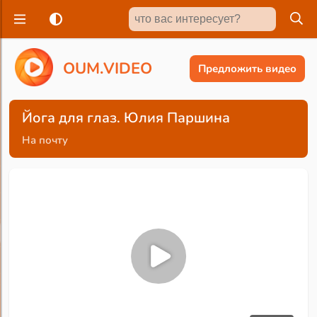
O
U
M
.
V
I
D
E
O
Предложить видео
Йога для глаз. Юлия Паршина
На почту