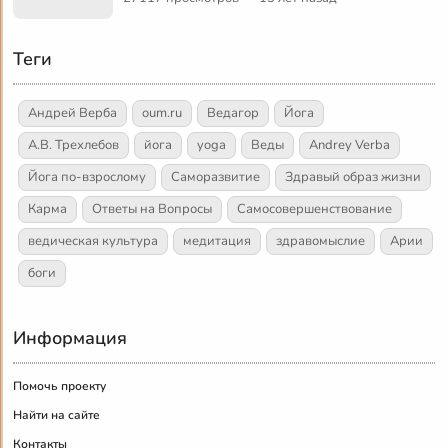
Теги
Андрей Верба
oum.ru
Ведагор
Йога
А.В. Трехлебов
йога
yoga
Веды
Andrey Verba
Йога по-взрослому
Саморазвитие
Здравый образ жизни
Карма
Ответы на Вопросы
Самосовершенствование
ведическая культура
медитация
здравомыслие
Арии
боги
Информация
Помочь проекту
Найти на сайте
Контакты