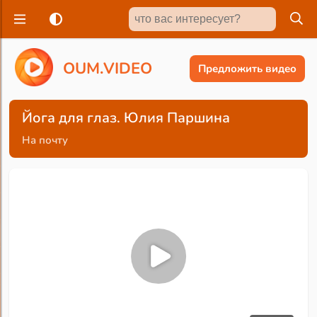
O
U
M
.
V
I
D
E
O
Предложить видео
Йога для глаз. Юлия Паршина
На почту