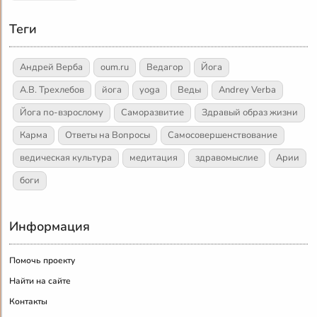
Теги
Андрей Верба
oum.ru
Ведагор
Йога
А.В. Трехлебов
йога
yoga
Веды
Andrey Verba
Йога по-взрослому
Саморазвитие
Здравый образ жизни
Карма
Ответы на Вопросы
Самосовершенствование
ведическая культура
медитация
здравомыслие
Арии
боги
Информация
Помочь проекту
Найти на сайте
Контакты