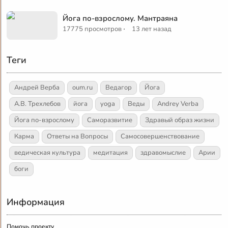
Йога по-взрослому. Мантраяна
·
17775 просмотров
13 лет назад
Теги
Андрей Верба
oum.ru
Ведагор
Йога
А.В. Трехлебов
йога
yoga
Веды
Andrey Verba
Йога по-взрослому
Саморазвитие
Здравый образ жизни
Карма
Ответы на Вопросы
Самосовершенствование
ведическая культура
медитация
здравомыслие
Арии
боги
Информация
Помочь проекту