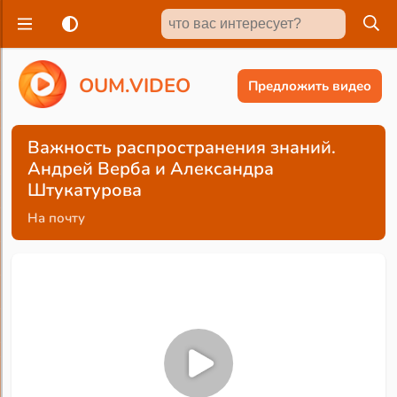
O
U
M
.
V
I
D
E
O
Предложить видео
Важность распространения знаний.
Андрей Верба и Александра
Штукатурова
На почту