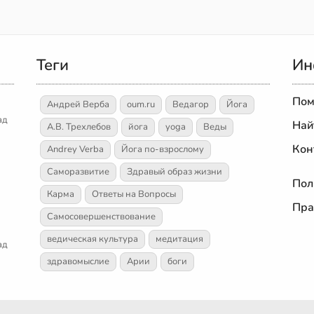
Теги
Ин
Пом
Андрей Верба
oum.ru
Ведагор
Йога
ад
Най
А.В. Трехлебов
йога
yoga
Веды
Кон
Andrey Verba
Йога по-взрослому
Саморазвитие
Здравый образ жизни
Пол
Карма
Ответы на Вопросы
Пра
Самосовершенствование
ведическая культура
медитация
ад
здравомыслие
Арии
боги