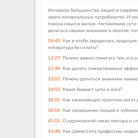
Интересы большинства людей в совреме
своих материальных потребностей. И ли
поиска смысла жизни, постижению сути 
делиться своими знаниями и опытом, по
04:45
Как в клубе зародилась традиция 
литература без платы?
12:27
Почему важно помогать тем, кто 
22:46
Как делать пожертвования эффек
32:02
Почему делиться знаниями важно
34:50
Какие бывают цели в йоге?
36:02
Как начинающие практики могут 
38:54
Как проведение лекций и публик
41:02
О кармической связи лектора и 
43:49
Как совместить профессию неврол