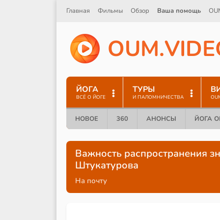
Главная
Фильмы
Обзор
Ваша помощь
OU
O
U
M
.
V
I
D
E
ЙОГА
ТУРЫ
В
ВСЁ О ЙОГЕ
И ПАЛОМНИЧЕСТВА
OU
НОВОЕ
360
АНОНСЫ
ЙОГА 
Важность распространения зн
Штукатурова
На почту