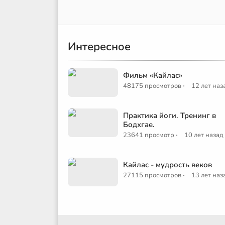
Интересное
Фильм «Кайлас»
·
48175 просмотров
12 лет наз
Практика йоги. Тренинг в
Бодхгае.
·
23641 просмотр
10 лет назад
Кайлас - мудрость веков
·
27115 просмотров
13 лет наз