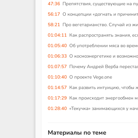
47:36
Препятствия, существующие на пу
56:17
О концепции «догнать и причинит
58:21
Про вегетарианство. Случай из жи
01:04:11
Как распространять знания, ес
01:05:40
Об употреблении мяса во вре
01:06:33
О космоэнергетике и возможно
01:07:57
Почему Андрей Верба перестал
01:10:40
О проекте Vege.one
01:14:57
Как развить интуицию, чтобы 
01:17:29
Как происходит энергообмен ме
01:28:40
«Текучка» занимающихся у на
Материалы по теме