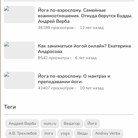
Йога по-взрослому. Семейные
взаимоотношения. Откуда берутся Будды.
Андрей Верба
·
36189 просмотров
12 лет назад
Как заниматься йогой онлайн? Екатерина
Андросова
·
8542 просмотра
6 лет назад
Йога по-взрослому. О мантрах и
преподавании йоги.
·
43407 просмотров
10 лет назад
Теги
Андрей Верба
oum.ru
Ведагор
Йога
А.В. Трехлебов
йога
yoga
Веды
Andrey Verba