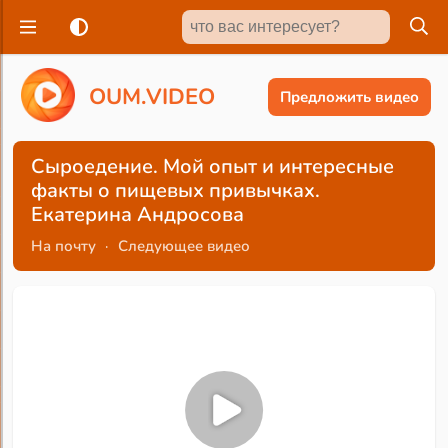
O
U
M
.
V
I
D
E
O
Предложить видео
Сыроедение. Мой опыт и интересные
факты о пищевых привычках.
Екатерина Андросова
На почту
·
Следующее видео