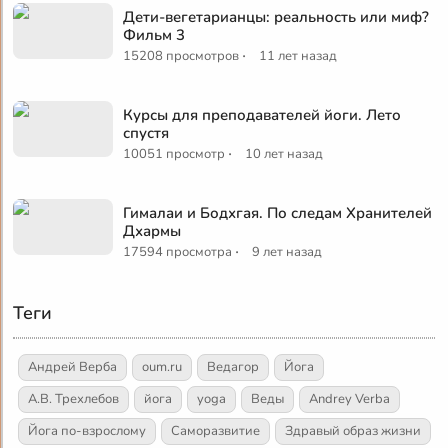
Дети-вегетарианцы: реальность или миф?
Фильм 3
·
15208 просмотров
11 лет назад
Курсы для преподавателей йоги. Лето
спустя
·
10051 просмотр
10 лет назад
Гималаи и Бодхгая. По следам Хранителей
Дхармы
·
17594 просмотра
9 лет назад
Теги
Андрей Верба
oum.ru
Ведагор
Йога
А.В. Трехлебов
йога
yoga
Веды
Andrey Verba
Йога по-взрослому
Саморазвитие
Здравый образ жизни