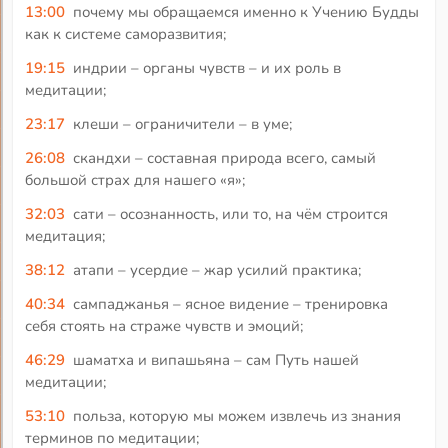
13:00
почему мы обращаемся именно к Учению Будды
как к системе саморазвития;
19:15
индрии – органы чувств – и их роль в
медитации;
23:17
клеши – ограничители – в уме;
26:08
скандхи – составная природа всего, самый
большой страх для нашего «я»;
32:03
сати – осознанность, или то, на чём строится
медитация;
38:12
атапи – усердие – жар усилий практика;
40:34
сампаджанья – ясное видение – тренировка
себя стоять на страже чувств и эмоций;
46:29
шаматха и випашьяна – сам Путь нашей
медитации;
53:10
польза, которую мы можем извлечь из знания
терминов по медитации;