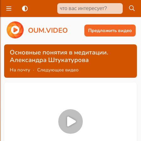
O
U
M
.
V
I
D
E
O
Предложить видео
Основные понятия в медитации.
Александра Штукатурова
На почту
·
Следующее видео