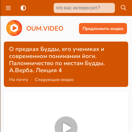
O
U
M
.
V
I
D
E
O
Предложить видео
О предках Будды, его учениках и
современном понимании йоги.
Паломничество по местам Будды.
А.Верба. Лекция 4
На почту
·
Следующее видео