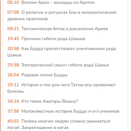
05:10
Велики Арии – выходцы из Арктеи
07:06
О религии и ритуалах Бон в жизнеописаниях
древних практиков
09:21
Тектоническая битва и расселение Ариев
19:45
Причины гибели рода Шакьев
20:58
Как Будда препятствовал уничтожению рода
Шакья
25:58
Эзотерический смысл гибели рода Шакья
26:04
Родовая линия Будды
29:11
История о том для чего Татхагаты проявляют
болезнь
34:24
Кто такие Аватары Вишну?
37:58
Малоизвестные истории Будды и его учеников
40:02
Почему многим людям сложно заниматься
йогой. Закрепощение в ногах