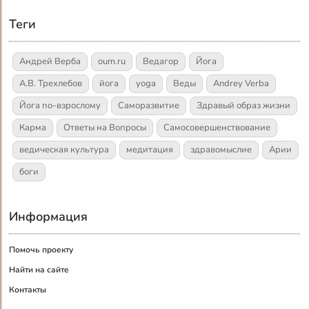
Теги
Андрей Верба
oum.ru
Ведагор
Йога
А.В. Трехлебов
йога
yoga
Веды
Andrey Verba
Йога по-взрослому
Саморазвитие
Здравый образ жизни
Карма
Ответы на Вопросы
Самосовершенствование
ведическая культура
медитация
здравомыслие
Арии
боги
Информация
Помочь проекту
Найти на сайте
Контакты