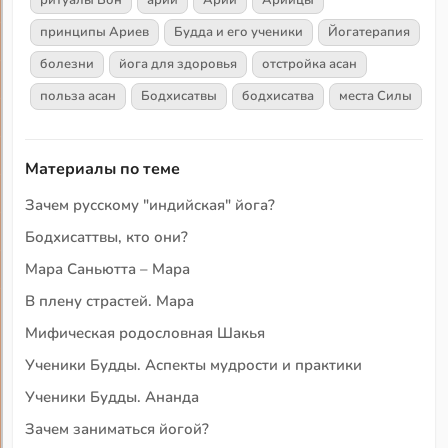
принципы Ариев
Будда и его ученики
Йогатерапия
болезни
йога для здоровья
отстройка асан
польза асан
Бодхисатвы
бодхисатва
места Силы
Материалы по теме
Зачем русскому "индийская" йога?
Бодхисаттвы, кто они?
Мара Саньютта – Мара
В плену страстей. Мара
Мифическая родословная Шакья
Ученики Будды. Аспекты мудрости и практики
Ученики Будды. Ананда
Зачем заниматься йогой?