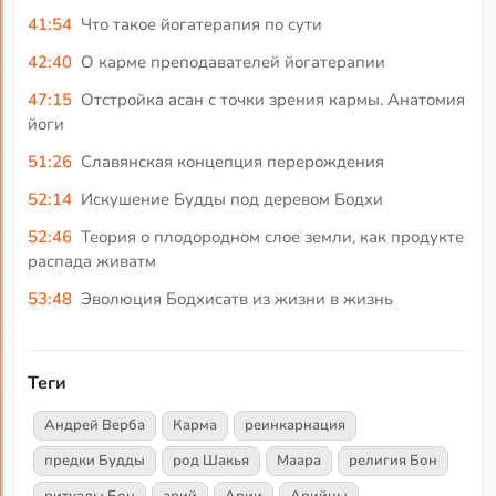
41:54
Что такое йогатерапия по сути
42:40
О карме преподавателей йогатерапии
47:15
Отстройка асан с точки зрения кармы. Анатомия
йоги
51:26
Славянская концепция перерождения
52:14
Искушение Будды под деревом Бодхи
52:46
Теория о плодородном слое земли, как продукте
распада живатм
53:48
Эволюция Бодхисатв из жизни в жизнь
Теги
Андрей Верба
Карма
реинкарнация
предки Будды
род Шакья
Маара
религия Бон
ритуалы Бон
арий
Арии
Арийцы