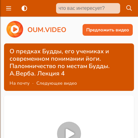
O
U
M
.
V
I
D
E
O
Предложить видео
О предках Будды, его учениках и
современном понимании йоги.
Паломничество по местам Будды.
А.Верба. Лекция 4
На почту
·
Следующее видео