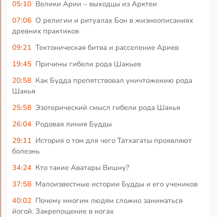
05:10
Велики Арии – выходцы из Арктеи
07:06
О религии и ритуалах Бон в жизнеописаниях
древних практиков
09:21
Тектоническая битва и расселение Ариев
19:45
Причины гибели рода Шакьев
20:58
Как Будда препятствовал уничтожению рода
Шакья
25:58
Эзотерический смысл гибели рода Шакья
26:04
Родовая линия Будды
29:11
История о том для чего Татхагаты проявляют
болезнь
34:24
Кто такие Аватары Вишну?
37:58
Малоизвестные истории Будды и его учеников
40:02
Почему многим людям сложно заниматься
йогой. Закрепощение в ногах