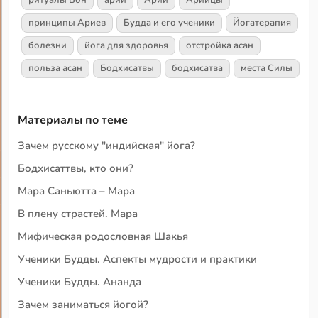
принципы Ариев
Будда и его ученики
Йогатерапия
болезни
йога для здоровья
отстройка асан
польза асан
Бодхисатвы
бодхисатва
места Силы
Материалы по теме
Зачем русскому "индийская" йога?
Бодхисаттвы, кто они?
Мара Саньютта – Мара
В плену страстей. Мара
Мифическая родословная Шакья
Ученики Будды. Аспекты мудрости и практики
Ученики Будды. Ананда
Зачем заниматься йогой?