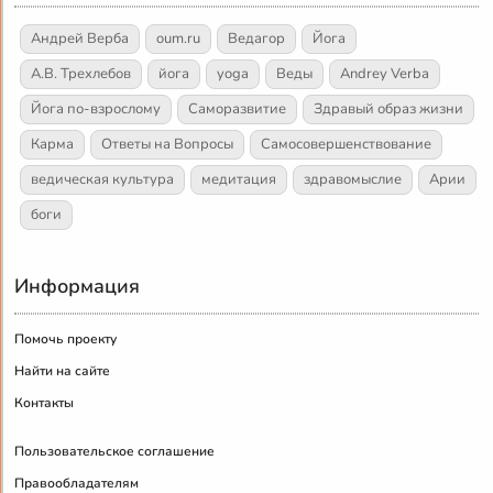
Андрей Верба
oum.ru
Ведагор
Йога
А.В. Трехлебов
йога
yoga
Веды
Andrey Verba
Йога по-взрослому
Саморазвитие
Здравый образ жизни
Карма
Ответы на Вопросы
Самосовершенствование
ведическая культура
медитация
здравомыслие
Арии
боги
Информация
Помочь проекту
Найти на сайте
Контакты
Пользовательское соглашение
Правообладателям