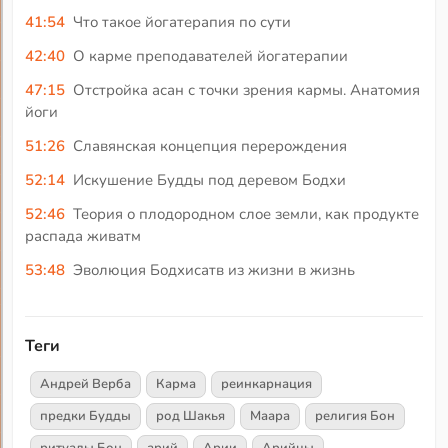
41:54
Что такое йогатерапия по сути
42:40
О карме преподавателей йогатерапии
47:15
Отстройка асан с точки зрения кармы. Анатомия
йоги
51:26
Славянская концепция перерождения
52:14
Искушение Будды под деревом Бодхи
52:46
Теория о плодородном слое земли, как продукте
распада живатм
53:48
Эволюция Бодхисатв из жизни в жизнь
Теги
Андрей Верба
Карма
реинкарнация
предки Будды
род Шакья
Маара
религия Бон
ритуалы Бон
арий
Арии
Арийцы