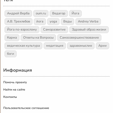
Андрей Верба
oum.ru
Ведагор
Йога
А.В. Трехлебов
йога
yoga
Веды
Andrey Verba
Йога по-взрослому
Саморазвитие
Здравый образ жизни
Карма
Ответы на Вопросы
Самосовершенствование
ведическая культура
медитация
здравомыслие
Арии
боги
Информация
Помочь проекту
Найти на сайте
Контакты
Пользовательское соглашение