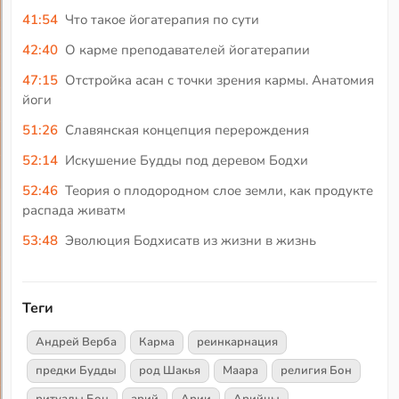
41:54
Что такое йогатерапия по сути
42:40
О карме преподавателей йогатерапии
47:15
Отстройка асан с точки зрения кармы. Анатомия
йоги
51:26
Славянская концепция перерождения
52:14
Искушение Будды под деревом Бодхи
52:46
Теория о плодородном слое земли, как продукте
распада живатм
53:48
Эволюция Бодхисатв из жизни в жизнь
Теги
Андрей Верба
Карма
реинкарнация
предки Будды
род Шакья
Маара
религия Бон
ритуалы Бон
арий
Арии
Арийцы