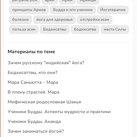
принципы Ариев
Будда и его ученики
Йогатерапия
болезни
йога для здоровья
отстройка асан
польза асан
Бодхисатвы
бодхисатва
места Силы
Материалы по теме
Зачем русскому "индийская" йога?
Бодхисаттвы, кто они?
Мара Саньютта – Мара
В плену страстей. Мара
Мифическая родословная Шакья
Ученики Будды. Аспекты мудрости и практики
Ученики Будды. Ананда
Зачем заниматься йогой?