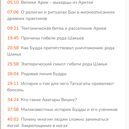
05:10
Велики Арии – выходцы из Арктеи
07:06
О религии и ритуалах Бон в жизнеописаниях
древних практиков
09:21
Тектоническая битва и расселение Ариев
19:45
Причины гибели рода Шакьев
20:58
Как Будда препятствовал уничтожению рода
Шакья
25:58
Эзотерический смысл гибели рода Шакья
26:04
Родовая линия Будды
29:11
История о том для чего Татхагаты проявляют
болезнь
34:24
Кто такие Аватары Вишну?
37:58
Малоизвестные истории Будды и его учеников
40:02
Почему многим людям сложно заниматься
йогой. Закрепощение в ногах