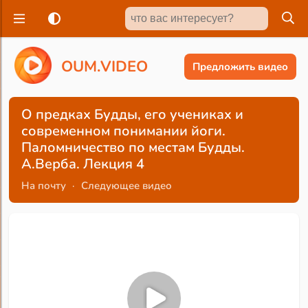
O
U
M
.
V
I
D
E
O
Предложить видео
О предках Будды, его учениках и
современном понимании йоги.
Паломничество по местам Будды.
А.Верба. Лекция 4
На почту
·
Следующее видео