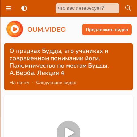
O
U
M
.
V
I
D
E
O
Предложить видео
О предках Будды, его учениках и
современном понимании йоги.
Паломничество по местам Будды.
А.Верба. Лекция 4
На почту
·
Следующее видео