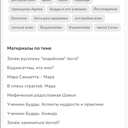
принципы Ариев
Будда и его ученики
Йогатерапия
болезни
йога для здоровья
отстройка асан
польза асан
Бодхисатвы
бодхисатва
места Силы
Материалы по теме
Зачем русскому "индийская" йога?
Бодхисаттвы, кто они?
Мара Саньютта – Мара
В плену страстей. Мара
Мифическая родословная Шакья
Ученики Будды. Аспекты мудрости и практики
Ученики Будды. Ананда
Зачем заниматься йогой?