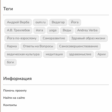
Теги
Андрей Верба
oum.ru
Ведагор
Йога
А.В. Трехлебов
йога
yoga
Веды
Andrey Verba
Йога по-взрослому
Саморазвитие
Здравый образ жизни
Карма
Ответы на Вопросы
Самосовершенствование
ведическая культура
медитация
здравомыслие
Арии
боги
Информация
Помочь проекту
Найти на сайте
Контакты