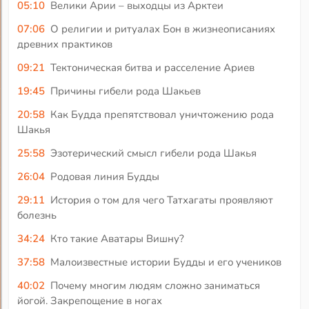
05:10
Велики Арии – выходцы из Арктеи
07:06
О религии и ритуалах Бон в жизнеописаниях
древних практиков
09:21
Тектоническая битва и расселение Ариев
19:45
Причины гибели рода Шакьев
20:58
Как Будда препятствовал уничтожению рода
Шакья
25:58
Эзотерический смысл гибели рода Шакья
26:04
Родовая линия Будды
29:11
История о том для чего Татхагаты проявляют
болезнь
34:24
Кто такие Аватары Вишну?
37:58
Малоизвестные истории Будды и его учеников
40:02
Почему многим людям сложно заниматься
йогой. Закрепощение в ногах