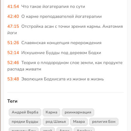
41:54
Что такое йогатерапия по сути
42:40
О карме преподавателей йогатерапии
47:15
Отстройка асан с точки зрения кармы. Анатомия
йоги
51:26
Славянская концепция перерождения
52:14
Искушение Будды под деревом Бодхи
52:46
Теория о плодородном слое земли, как продукте
распада живатм
53:48
Эволюция Бодхисатв из жизни в жизнь
Теги
Андрей Верба
Карма
реинкарнация
предки Будды
род Шакья
Маара
религия Бон
ритуалы Бон
арий
Арии
Арийцы