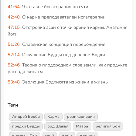
41:54
Что такое йогатерапия по сути
42:40
О карме преподавателей йогатерапии
47:15
Отстройка асан с точки зрения кармы. Анатомия
йоги
51:26
Славянская концепция перерождения
52:14
Искушение Будды под деревом Бодхи
52:46
Теория о плодородном слое земли, как продукте
распада живатм
53:48
Эволюция Бодхисатв из жизни в жизнь
Теги
Андрей Верба
Карма
реинкарнация
предки Будды
род Шакья
Маара
религия Бон
ритуалы Бон
арий
Арии
Арийцы