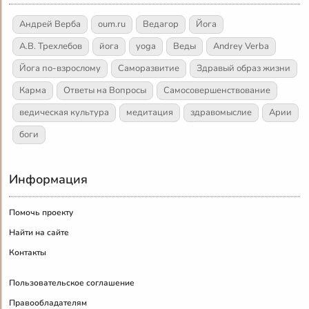
Андрей Верба
oum.ru
Ведагор
Йога
А.В. Трехлебов
йога
yoga
Веды
Andrey Verba
Йога по-взрослому
Саморазвитие
Здравый образ жизни
Карма
Ответы на Вопросы
Самосовершенствование
ведическая культура
медитация
здравомыслие
Арии
боги
Информация
Помочь проекту
Найти на сайте
Контакты
Пользовательское соглашение
Правообладателям