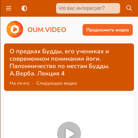
O
U
M
.
V
I
D
E
O
Предложить видео
О предках Будды, его учениках и
современном понимании йоги.
Паломничество по местам Будды.
А.Верба. Лекция 4
На почту
·
Следующее видео