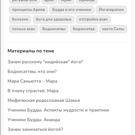
принципы Ариев
Будда и его ученики
Йогатерапия
болезни
йога для здоровья
отстройка асан
польза асан
Бодхисатвы
бодхисатва
места Силы
Материалы по теме
Зачем русскому "индийская" йога?
Бодхисаттвы, кто они?
Мара Саньютта – Мара
В плену страстей. Мара
Мифическая родословная Шакья
Ученики Будды. Аспекты мудрости и практики
Ученики Будды. Ананда
Зачем заниматься йогой?