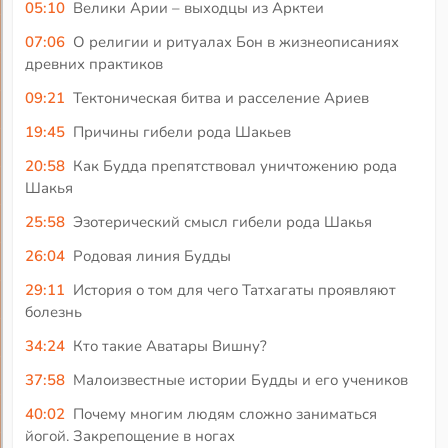
05:10
Велики Арии – выходцы из Арктеи
07:06
О религии и ритуалах Бон в жизнеописаниях
древних практиков
09:21
Тектоническая битва и расселение Ариев
19:45
Причины гибели рода Шакьев
20:58
Как Будда препятствовал уничтожению рода
Шакья
25:58
Эзотерический смысл гибели рода Шакья
26:04
Родовая линия Будды
29:11
История о том для чего Татхагаты проявляют
болезнь
34:24
Кто такие Аватары Вишну?
37:58
Малоизвестные истории Будды и его учеников
40:02
Почему многим людям сложно заниматься
йогой. Закрепощение в ногах