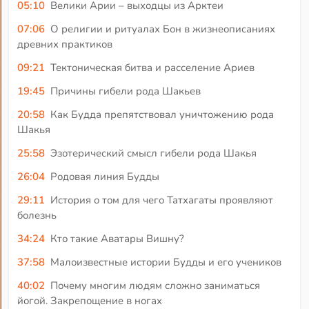
05:10
Велики Арии – выходцы из Арктеи
07:06
О религии и ритуалах Бон в жизнеописаниях
древних практиков
09:21
Тектоническая битва и расселение Ариев
19:45
Причины гибели рода Шакьев
20:58
Как Будда препятствовал уничтожению рода
Шакья
25:58
Эзотерический смысл гибели рода Шакья
26:04
Родовая линия Будды
29:11
История о том для чего Татхагаты проявляют
болезнь
34:24
Кто такие Аватары Вишну?
37:58
Малоизвестные истории Будды и его учеников
40:02
Почему многим людям сложно заниматься
йогой. Закрепощение в ногах