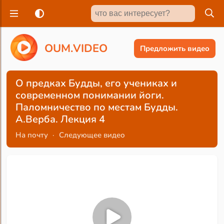
O
U
M
.
V
I
D
E
O
Предложить видео
О предках Будды, его учениках и
современном понимании йоги.
Паломничество по местам Будды.
А.Верба. Лекция 4
На почту
·
Следующее видео