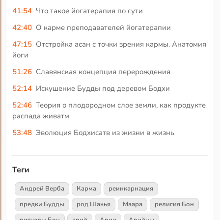
41:54
Что такое йогатерапия по сути
42:40
О карме преподавателей йогатерапии
47:15
Отстройка асан с точки зрения кармы. Анатомия
йоги
51:26
Славянская концепция перерождения
52:14
Искушение Будды под деревом Бодхи
52:46
Теория о плодородном слое земли, как продукте
распада живатм
53:48
Эволюция Бодхисатв из жизни в жизнь
Теги
Андрей Верба
Карма
реинкарнация
предки Будды
род Шакья
Маара
религия Бон
ритуалы Бон
арий
Арии
Арийцы