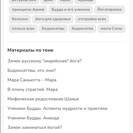
принципы Ариев
Будда и его ученики
Йогатерапия
болезни
йога для здоровья
отстройка асан
польза асан
Бодхисатвы
бодхисатва
места Силы
Материалы по теме
Зачем русскому "индийская" йога?
Бодхисаттвы, кто они?
Мара Саньютта – Мара
В плену страстей. Мара
Мифическая родословная Шакья
Ученики Будды. Аспекты мудрости и практики
Ученики Будды. Ананда
Зачем заниматься йогой?