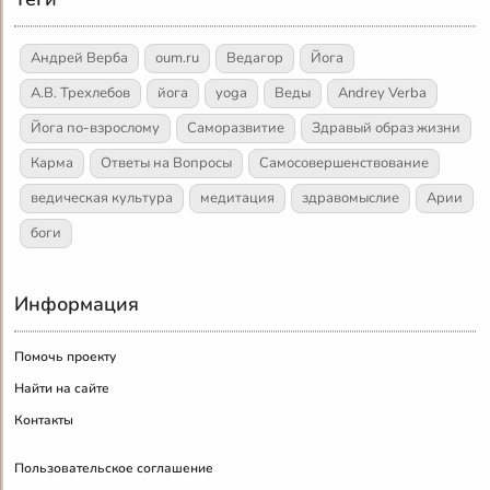
Андрей Верба
oum.ru
Ведагор
Йога
А.В. Трехлебов
йога
yoga
Веды
Andrey Verba
Йога по-взрослому
Саморазвитие
Здравый образ жизни
Карма
Ответы на Вопросы
Самосовершенствование
ведическая культура
медитация
здравомыслие
Арии
боги
Информация
Помочь проекту
Найти на сайте
Контакты
Пользовательское соглашение