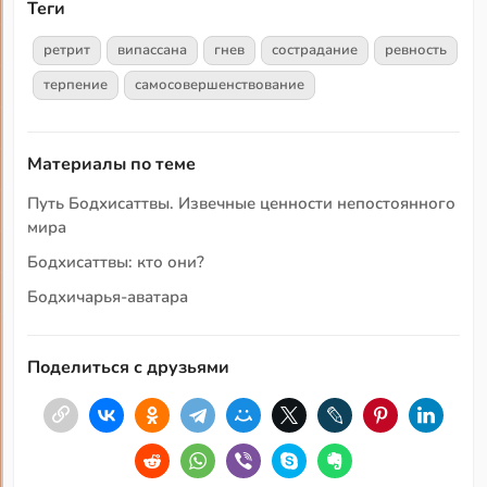
Теги
ретрит
випассана
гнев
сострадание
ревность
терпение
самосовершенствование
Материалы по теме
Путь Бодхисаттвы. Извечные ценности непостоянного
мира
Бодхисаттвы: кто они?
Бодхичарья-аватара
Поделиться с друзьями