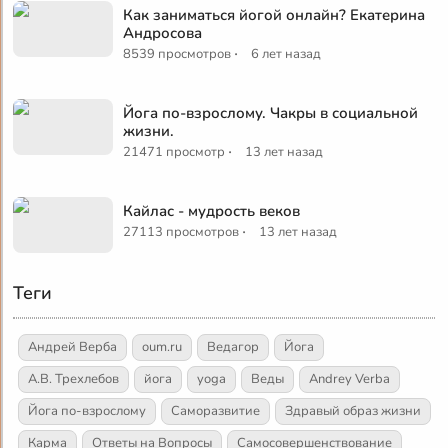
Как заниматься йогой онлайн? Екатерина
Андросова
·
8539 просмотров
6 лет назад
Йога по-взрослому. Чакры в социальной
жизни.
·
21471 просмотр
13 лет назад
Кайлас - мудрость веков
·
27113 просмотров
13 лет назад
Теги
Андрей Верба
oum.ru
Ведагор
Йога
А.В. Трехлебов
йога
yoga
Веды
Andrey Verba
Йога по-взрослому
Саморазвитие
Здравый образ жизни
Карма
Ответы на Вопросы
Самосовершенствование