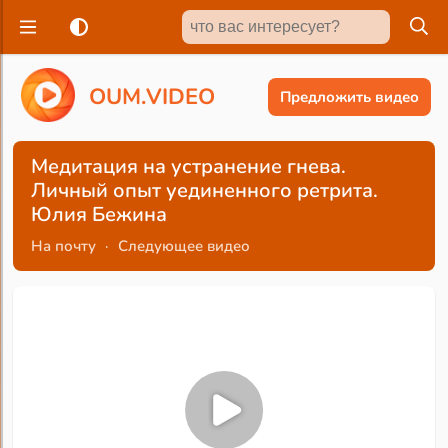
O
U
M
.
V
I
D
E
O
Предложить видео
Медитация на устранение гнева.
Личный опыт уединенного ретрита.
Юлия Бежина
На почту
·
Следующее видео