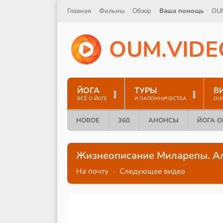
Главная
Фильмы
Обзор
Ваша помощь
OU
O
U
M
.
V
I
D
E
ЙОГА
ТУРЫ
В
ВСЁ О ЙОГЕ
И ПАЛОМНИЧЕСТВА
OU
НОВОЕ
360
АНОНСЫ
ЙОГА 
Жизнеописание Миларепы. А
На почту
·
Следующее видео