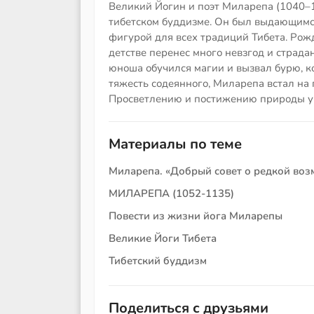
Великий Йогин и поэт Миларепа (1040–
тибетском буддизме. Он был выдающимс
фигурой для всех традиций Тибета. Рож
детстве перенес много невзгод и страда
юноша обучился магии и вызвал бурю, к
тяжесть содеянного, Миларепа встал на 
Просветлению и постижению природы у
Материалы по теме
Миларепа. «Добрый совет о редкой во
МИЛАРЕПА (1052-1135)
Повести из жизни йога Миларепы
Великие Йоги Тибета
Тибетский буддизм
Поделиться с друзьями