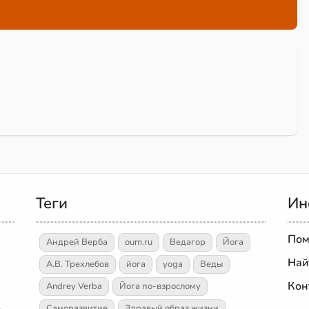
Теги
Ин
Пом
Андрей Верба
oum.ru
Ведагор
Йога
Най
А.В. Трехлебов
йога
yoga
Веды
Кон
Andrey Verba
Йога по-взрослому
Саморазвитие
Здравый образ жизни