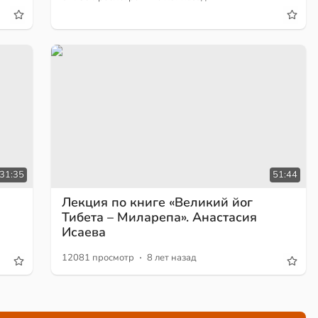
:31:35
51:44
Лекция по книге «Великий йог
Тибета – Миларепа». Анастасия
Исаева
·
12081 просмотр
8 лет назад