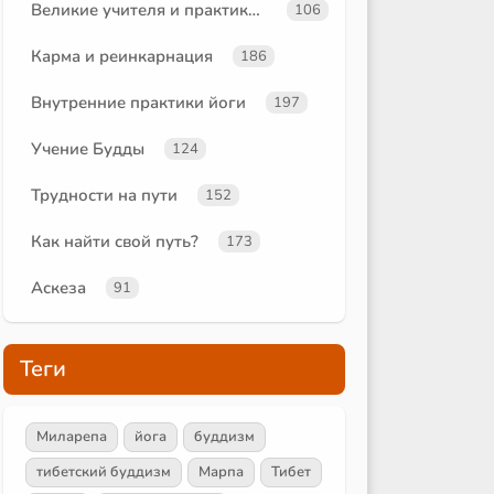
Великие учителя и практики йоги
106
Карма и реинкарнация
186
Внутренние практики йоги
197
Учение Будды
124
Трудности на пути
152
Как найти свой путь?
173
Аскеза
91
Теги
Миларепа
йога
буддизм
тибетский буддизм
Марпа
Тибет