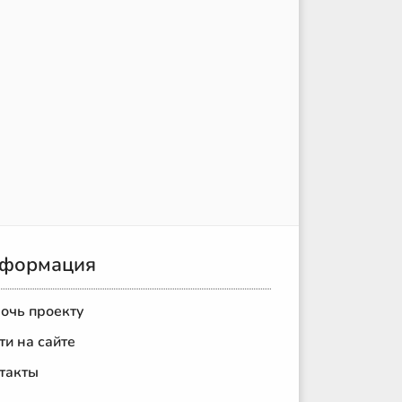
формация
очь проекту
ти на сайте
такты