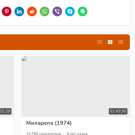
:21:29
01:43:30
Миларепа (1974)
·
31780 просмотров
9 лет назад