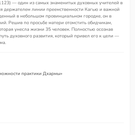
1123) — один из самых знаменитых духовных учителей в
я держателем линии преемственности Кагью и важной
денный в небольшом провинциальном городке, он в
ний. Решив по просьбе матери отомстить обидчикам,
оторая унесла жизни 35 человек. Полностью осознав
путь духовного развития, который привел его к цели —
ма.
зможности практики Дхармы»