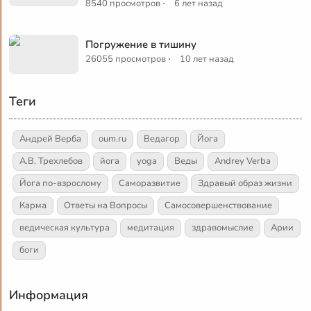
·
8540 просмотров
6 лет назад
Погружение в тишину
·
26055 просмотров
10 лет назад
Теги
Андрей Верба
oum.ru
Ведагор
Йога
А.В. Трехлебов
йога
yoga
Веды
Andrey Verba
Йога по-взрослому
Саморазвитие
Здравый образ жизни
Карма
Ответы на Вопросы
Самосовершенствование
ведическая культура
медитация
здравомыслие
Арии
боги
Информация