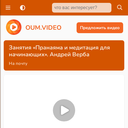
O
U
M
.
V
I
D
E
O
Предложить видео
Занятия «Пранаяма и медитация для
начинающих». Андрей Верба
На почту