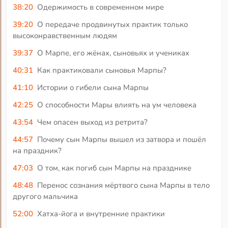
38:20
Одержимость в современном мире
39:20
О передаче продвинутых практик только
высоконравственным людям
39:37
О Марпе, его жёнах, сыновьях и учениках
40:31
Как практиковали сыновья Марпы?
41:10
Истории о гибели сына Марпы
42:25
О способности Мары влиять на ум человека
43:54
Чем опасен выход из ретрита?
44:57
Почему сын Марпы вышел из затвора и пошёл
на праздник?
47:03
О том, как погиб сын Марпы на празднике
48:48
Перенос сознания мёртвого сына Марпы в тело
другого мальчика
52:00
Хатха-йога и внутренние практики