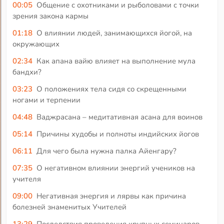
00:05
Общение с охотниками и рыболовами с точки
зрения закона кармы
01:18
О влиянии людей, занимающихся йогой, на
окружающих
02:34
Как апана вайю влияет на выполнение мула
бандхи?
03:23
О положениях тела сидя со скрещенными
ногами и терпении
04:48
Ваджрасана – медитативная асана для воинов
05:14
Причины худобы и полноты индийских йогов
06:11
Для чего была нужна палка Айенгару?
07:35
О негативном влиянии энергий учеников на
учителя
09:00
Негативная энергия и лярвы как причина
болезней знаменитых Учителей
13:29
Последствия проведения крупных семинаров