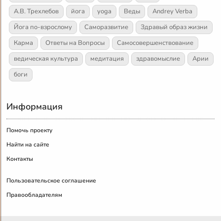
А.В. Трехлебов
йога
yoga
Веды
Andrey Verba
Йога по-взрослому
Саморазвитие
Здравый образ жизни
Карма
Ответы на Вопросы
Самосовершенствование
ведическая культура
медитация
здравомыслие
Арии
боги
Информация
Помочь проекту
Найти на сайте
Контакты
Пользовательское соглашение
Правообладателям