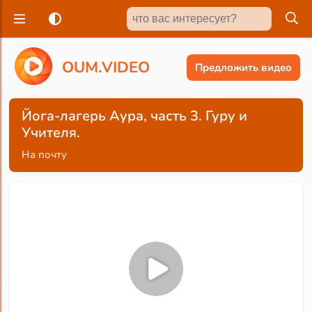
O
U
M
.
V
I
D
E
O
Предложить видео
Йога-лагерь Аура, часть 3. Гуру и
Учителя.
На почту