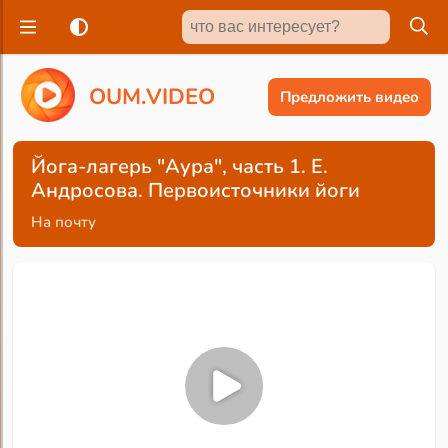
O
U
M
.
V
I
D
E
O
Предложить видео
Йога-лагерь "Аура", часть 1. Е.
Андросова. Первоисточники йоги
На почту