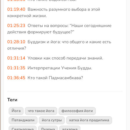
01:19:40
Важность разумного выбора в этой
конкретной жизни.
01:25:23
Ответы на вопросы: “Наши сегодняшние
действия формируют будущее?”
01:28:10
Буддизм и йога: что общего и какие есть
отличия?
01:31:14
Уловки как способ передачи знаний.
01:31:35
Интерпретации Учения Будды.
01:36:45
Кто такой Падмасамбхава?
Теги
Йога
что такое йога
философия йоги
Патанджали
йога сутры
хатха йога прадипика
Сватмарама
Дхарма
адхарма