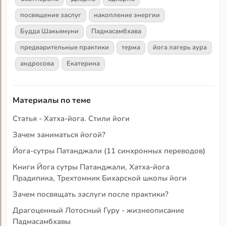
посвящение заслуг
накопление энергии
Будда Шакьямуни
Падмасамбхава
предварительные практики
терма
йога лагерь аура
андросова
Екатерина
Материалы по теме
Статья - Хатха-йога. Стили йоги
Зачем заниматься йогой?
Йога-сутры Патанджали (11 синхронных переводов)
Книги Йога сутры Патанджали, Хатха-йога
Прадипика, Трехтомник Бихарской школы йоги
Зачем посвящать заслуги после практики?
Драгоценный Лотосный Гуру - жизнеописание
Падмасамбхавы