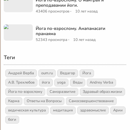
преподавании йоги.
·
43406 просмотров
10 лет назад
Йога по-взрослому. Анапанасати
пранаяма
·
52343 просмотра
10 лет назад
Теги
Андрей Верба
oum.ru
Ведагор
Йога
А.В. Трехлебов
йога
yoga
Веды
Andrey Verba
Йога по-взрослому
Саморазвитие
Здравый образ жизни
Карма
Ответы на Вопросы
Самосовершенствование
ведическая культура
медитация
здравомыслие
Арии
боги