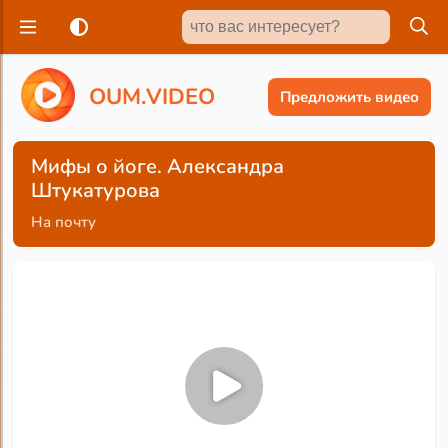
O
U
M
.
V
I
D
E
O
Предложить видео
Мифы о йоге. Александра
Штукатурова
На почту