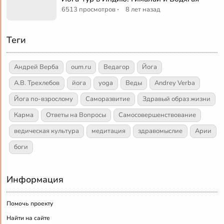
·
6513 просмотров
8 лет назад
Теги
Андрей Верба
oum.ru
Ведагор
Йога
А.В. Трехлебов
йога
yoga
Веды
Andrey Verba
Йога по-взрослому
Саморазвитие
Здравый образ жизни
Карма
Ответы на Вопросы
Самосовершенствование
ведическая культура
медитация
здравомыслие
Арии
боги
Информация
Помочь проекту
Найти на сайте