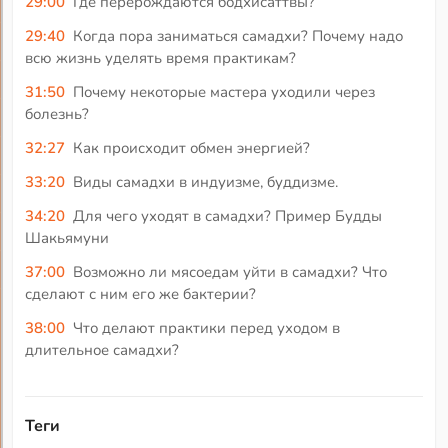
29:00
Где перерождаются бодхисаттвы?
29:40
Когда пора заниматься самадхи? Почему надо
всю жизнь уделять время практикам?
31:50
Почему некоторые мастера уходили через
болезнь?
32:27
Как происходит обмен энергией?
33:20
Виды самадхи в индуизме, буддизме.
34:20
Для чего уходят в самадхи? Пример Будды
Шакьямуни
37:00
Возможно ли мясоедам уйти в самадхи? Что
сделают с ним его же бактерии?
38:00
Что делают практики перед уходом в
длительное самадхи?
Теги