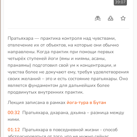
39:07
Пратьяхара — практика контроля над чувствами,
отвлечение их от объектов, на которые они обычно
направлены. Когда практик при помощи первых
четырёх ступеней йоги (ямы и ниямы, асаны,
пранаямы) подготовил свой ум к концентрации, и
чувства более не докучают ему, требуя удовлетворения
своих желаний – это и есть состояние пратьяхары. Оно
является фундаментом для дальнейших более
продвинутых внутренних практик.
Лекция записана в рамках
йога-тура в Бутан
00:32
Пратьяхара, дхарана, дхьяна – разница между
ними.
01:12
Пратьяхара в повседневной жизни - способ
абстрагироваться от того, что не нужно сейчас.