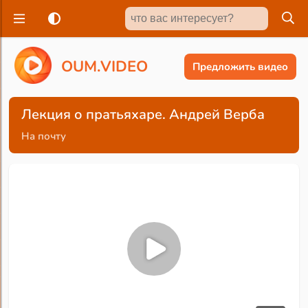
O
U
M
.
V
I
D
E
O
Предложить видео
Лекция о пратьяхаре. Андрей Верба
На почту