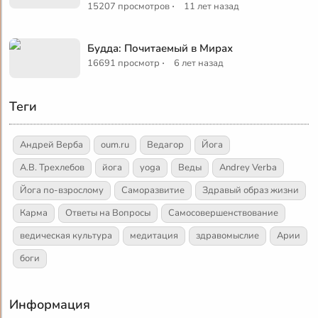
·
15207 просмотров
11 лет назад
Будда: Почитаемый в Мирах
·
16691 просмотр
6 лет назад
Теги
Андрей Верба
oum.ru
Ведагор
Йога
А.В. Трехлебов
йога
yoga
Веды
Andrey Verba
Йога по-взрослому
Саморазвитие
Здравый образ жизни
Карма
Ответы на Вопросы
Самосовершенствование
ведическая культура
медитация
здравомыслие
Арии
боги
Информация