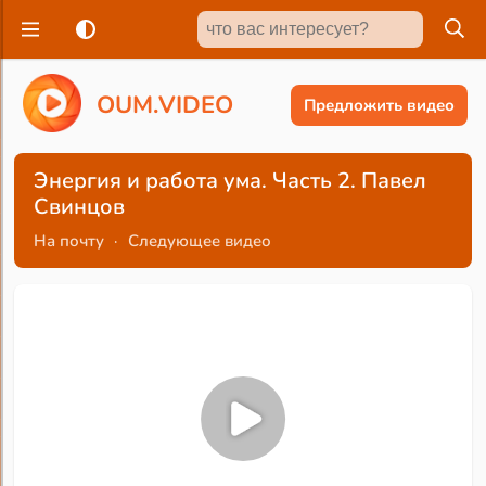
O
U
M
.
V
I
D
E
O
Предложить видео
Энергия и работа ума. Часть 2. Павел
Свинцов
На почту
·
Следующее видео