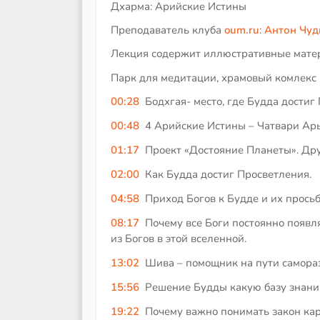
Дхарма: Арийские Истины
Преподаватель клуба
oum.ru
:
Антон Чуд
Лекция содержит иллюстративные мате
Парк для медитации, храмовый комлекс
00:28
Бодхгая- место, где Будда достиг
00:48
4 Арийские Истины – Чатвари Арь
01:17
Проект «Достояние Планеты». Дру
02:00
Как Будда достиг Просветления.
04:58
Приход Богов к Будде и их прось
08:17
Почему все Боги постоянно появ
из Богов в этой вселенной.
13:02
Шива – помощник на пути самора
15:56
Решение Будды какую базу знани
19:22
Почему важно понимать закон ка