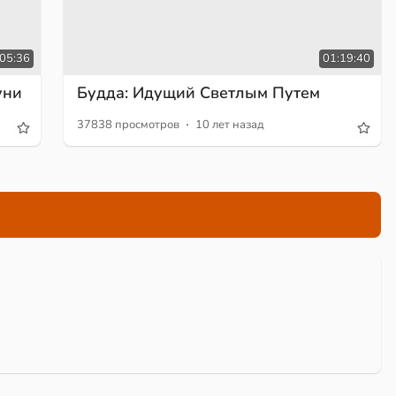
05:36
01:19:40
уни
Будда: Идущий Светлым Путем
·
37838 просмотров
10 лет назад