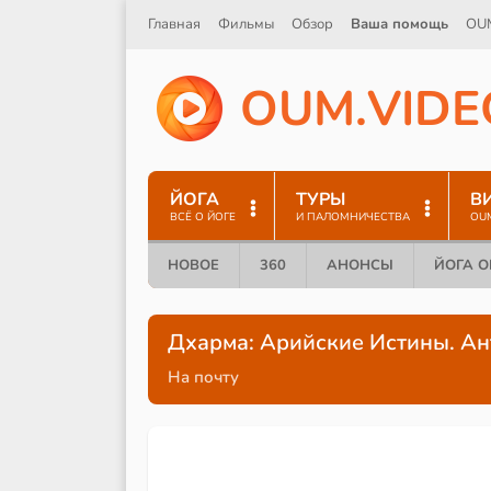
Главная
Фильмы
Обзор
Ваша помощь
OU
O
U
M
.
V
I
D
E
ЙОГА
ТУРЫ
В
ВСЁ О ЙОГЕ
И ПАЛОМНИЧЕСТВА
OU
НОВОЕ
360
АНОНСЫ
ЙОГА 
Дхарма: Арийские Истины. Ан
На почту