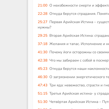
21:00
О неизбежности смерти и эффект
22:28
Откуда берутся страдания. Понят
25:27
Первая Арийская Истина – существ
нужны?
29:25
Вторая Арийская Истина: страда
37:18
Желания и тапас. Исполнение и 
41:30
Почему йоги осторожны со своим
42:38
Что мы забираем с собой в посмер
45:23
Откуда берутся наши наклонност
46:30
О загрязнении энергетического те
47:43
Три яда: невежество, страсти и гне
51:15
Третья Арийская истина- у страда
51:30
Четвёртая Арийская Истина – Пут