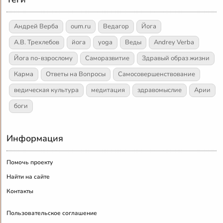
Андрей Верба
oum.ru
Ведагор
Йога
А.В. Трехлебов
йога
yoga
Веды
Andrey Verba
Йога по-взрослому
Саморазвитие
Здравый образ жизни
Карма
Ответы на Вопросы
Самосовершенствование
ведическая культура
медитация
здравомыслие
Арии
боги
Информация
Помочь проекту
Найти на сайте
Контакты
Пользовательское соглашение