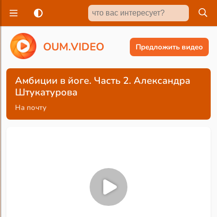
O
U
M
.
V
I
D
E
O
Предложить видео
Амбиции в йоге. Часть 2. Александра
Штукатурова
На почту