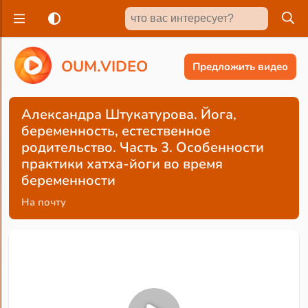
O
U
M
.
V
I
D
E
O
Предложить видео
Александра Штукатурова. Йога,
беременность, естественное
родительство. Часть 3. Особенности
практики хатха-йоги во время
беременности
На почту