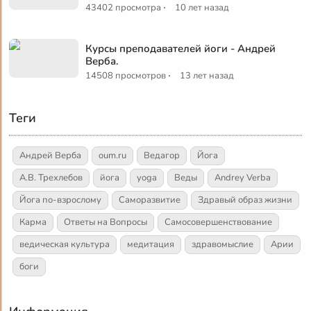
·
43402 просмотра
10 лет назад
Курсы преподавателей йоги - Андрей
Верба.
·
14508 просмотров
13 лет назад
Теги
Андрей Верба
oum.ru
Ведагор
Йога
А.В. Трехлебов
йога
yoga
Веды
Andrey Verba
Йога по-взрослому
Саморазвитие
Здравый образ жизни
Карма
Ответы на Вопросы
Самосовершенствование
ведическая культура
медитация
здравомыслие
Арии
боги