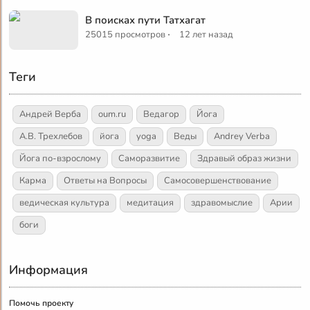
В поисках пути Татхагат
·
25015 просмотров
12 лет назад
Теги
Андрей Верба
oum.ru
Ведагор
Йога
А.В. Трехлебов
йога
yoga
Веды
Andrey Verba
Йога по-взрослому
Саморазвитие
Здравый образ жизни
Карма
Ответы на Вопросы
Самосовершенствование
ведическая культура
медитация
здравомыслие
Арии
боги
Информация
Помочь проекту