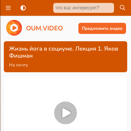
O
U
M
.
V
I
D
E
O
Предложить видео
Жизнь йога в социуме. Лекция 1. Яков
Фишман
На почту