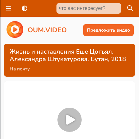
O
U
M
.
V
I
D
E
O
Предложить видео
Жизнь и наставления Еше Цогъял.
Александра Штукатурова. Бутан, 2018
На почту