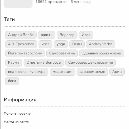
·
16691 просмотр
6 лет назад
Теги
Андрей Верба
oum.ru
Ведагор
Йога
А.В. Трехлебов
йога
yoga
Веды
Andrey Verba
Йога по-взрослому
Саморазвитие
Здравый образ жизни
Карма
Ответы на Вопросы
Самосовершенствование
ведическая культура
медитация
здравомыслие
Арии
боги
Информация
Помочь проекту
Найти на сайте