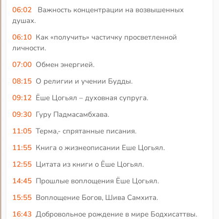
06:02
Важность концентрации на возвышенных
душах.
06:10
Как «получить» частичку просветленной
личности.
07:00
Обмен энергией.
08:15
О религии и учении Будды.
09:12
Ёше Цогьял – духовная супруга.
09:30
Гуру Падмасамбхава.
11:05
Терма,- спрятанные писания.
11:55
Книга о жизнеописании Еше Цогьял.
12:55
Цитата из книги о Ёше Цогьял.
14:45
Прошлые воплощения Ёше Цогьял.
15:55
Воплощение Богов, Шива Самхита.
16:43
Добровольное рождение в мире Бодхисаттвы.