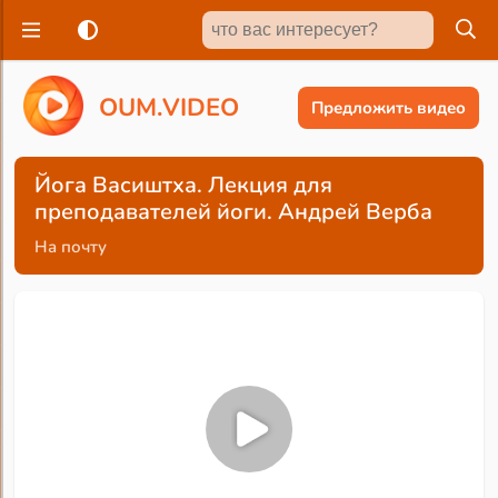
O
U
M
.
V
I
D
E
O
Предложить видео
Йога Васиштха. Лекция для
преподавателей йоги. Андрей Верба
На почту