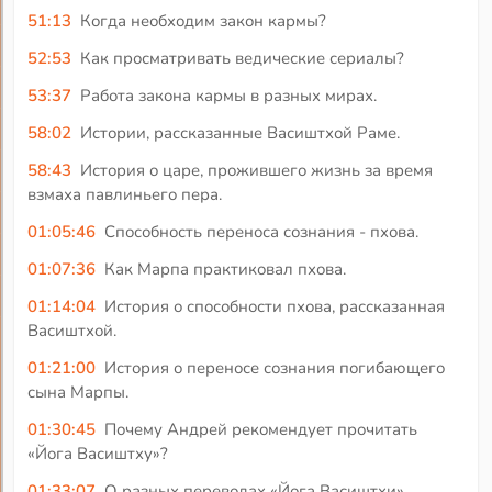
51:13
Когда необходим закон кармы?
52:53
Как просматривать ведические сериалы?
53:37
Работа закона кармы в разных мирах.
58:02
Истории, рассказанные Васиштхой Раме.
58:43
История о царе, прожившего жизнь за время
взмаха павлиньего пера.
01:05:46
Способность переноса сознания - пхова.
01:07:36
Как Марпа практиковал пхова.
01:14:04
История о способности пхова, рассказанная
Васиштхой.
01:21:00
История о переносе сознания погибающего
сына Марпы.
01:30:45
Почему Андрей рекомендует прочитать
«Йога Васиштху»?
01:33:07
О разных переводах «Йога Васиштхи».