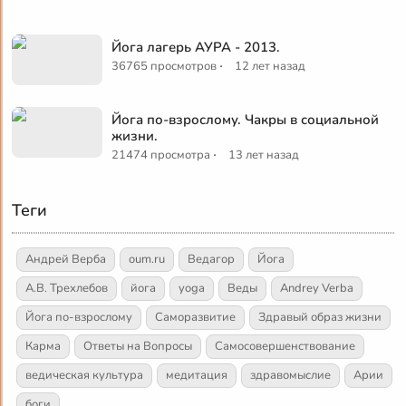
Йога лагерь АУРА - 2013.
·
36765 просмотров
12 лет назад
Йога по-взрослому. Чакры в социальной
жизни.
·
21474 просмотра
13 лет назад
Теги
Андрей Верба
oum.ru
Ведагор
Йога
А.В. Трехлебов
йога
yoga
Веды
Andrey Verba
Йога по-взрослому
Саморазвитие
Здравый образ жизни
Карма
Ответы на Вопросы
Самосовершенствование
ведическая культура
медитация
здравомыслие
Арии
боги