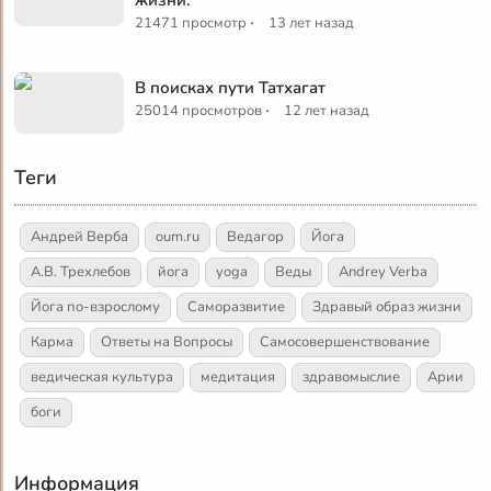
·
21471 просмотр
13 лет назад
В поисках пути Татхагат
·
25014 просмотров
12 лет назад
Теги
Андрей Верба
oum.ru
Ведагор
Йога
А.В. Трехлебов
йога
yoga
Веды
Andrey Verba
Йога по-взрослому
Саморазвитие
Здравый образ жизни
Карма
Ответы на Вопросы
Самосовершенствование
ведическая культура
медитация
здравомыслие
Арии
боги
Информация