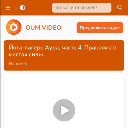
O
U
M
.
V
I
D
E
O
Предложить видео
Йога-лагерь Аура, часть 4. Пранаяма в
местах силы.
На почту