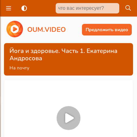
O
U
M
.
V
I
D
E
O
Предложить видео
Йога и здоровье. Часть 1. Екатерина
Андросова
На почту