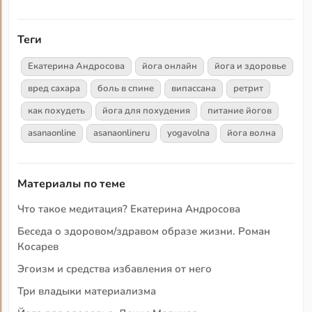
Теги
Екатерина Андросова
йога онлайн
йога и здоровье
вред сахара
боль в спине
випассана
ретрит
как похудеть
йога для похудения
питание йогов
asanaonline
asanaonlineru
yogavolna
йога волна
Материалы по теме
Что такое медитация? Екатерина Андросова
Беседа о здоровом/здравом образе жизни. Роман
Косарев
Эгоизм и средства избавления от него
Три владыки материализма