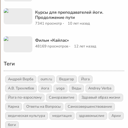
Курсы для преподавателей йоги.
Продолжение пути
·
7341 просмотр
10 лет назад
Фильм «Кайлас»
·
48169 просмотров
12 лет назад
Теги
Андрей Верба
oum.ru
Ведагор
Йога
А.В. Трехлебов
йога
yoga
Веды
Andrey Verba
Йога по-взрослому
Саморазвитие
Здравый образ жизни
Карма
Ответы на Вопросы
Самосовершенствование
ведическая культура
медитация
здравомыслие
Арии
боги