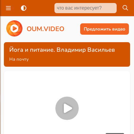
O
U
M
.
V
I
D
E
O
Предложить видео
Йога и питание. Владимир Васильев
На почту