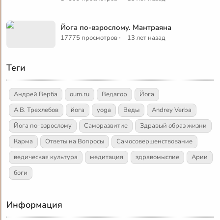
Йога по-взрослому. Мантраяна
·
17775 просмотров
13 лет назад
Теги
Андрей Верба
oum.ru
Ведагор
Йога
А.В. Трехлебов
йога
yoga
Веды
Andrey Verba
Йога по-взрослому
Саморазвитие
Здравый образ жизни
Карма
Ответы на Вопросы
Самосовершенствование
ведическая культура
медитация
здравомыслие
Арии
боги
Информация