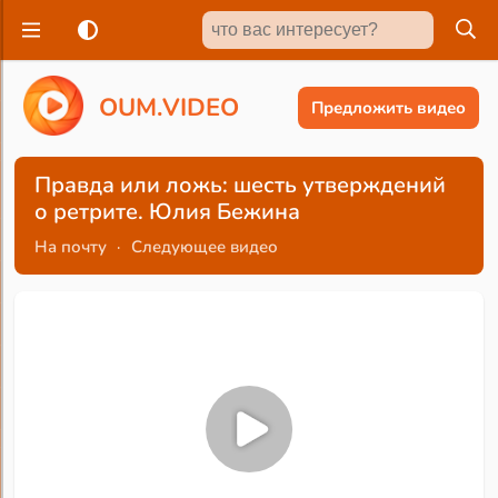
O
U
M
.
V
I
D
E
O
Предложить видео
Правда или ложь: шесть утверждений
о ретрите. Юлия Бежина
На почту
·
Следующее видео