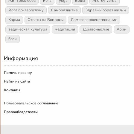
А.В. Трехлебов
йога
yoga
Веды
Andrey Verba
Йога по-взрослому
Саморазвитие
Здравый образ жизни
Карма
Ответы на Вопросы
Самосовершенствование
ведическая культура
медитация
здравомыслие
Арии
боги
Информация
Помочь проекту
Найти на сайте
Контакты
Пользовательское соглашение
Правообладателям