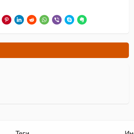
Теги
Ин