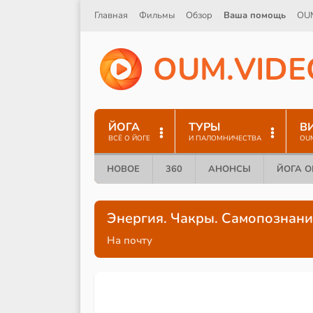
Главная
Фильмы
Обзор
Ваша помощь
OU
O
U
M
.
V
I
D
E
ЙОГА
ТУРЫ
В
ВСЁ О ЙОГЕ
И ПАЛОМНИЧЕСТВА
OU
НОВОЕ
360
АНОНСЫ
ЙОГА 
Энергия. Чакры. Самопознан
На почту